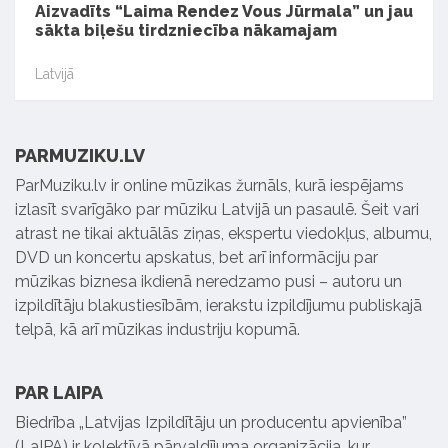
Aizvadīts “Laima Rendez Vous Jūrmala” un jau
sākta biļešu tirdzniecība nākamajam
Latvijā
PARMUZIKU.LV
ParMuziku.lv ir online mūzikas žurnāls, kurā iespējams
izlasīt svarīgāko par mūziku Latvijā un pasaulē. Šeit vari
atrast ne tikai aktuālās ziņas, ekspertu viedokļus, albumu,
DVD un koncertu apskatus, bet arī informāciju par
mūzikas biznesa ikdienā neredzamo pusi – autoru un
izpildītāju blakustiesībām, ierakstu izpildījumu publiskajā
telpā, kā arī mūzikas industriju kopumā.
PAR LAIPA
Biedrība „Latvijas Izpildītāju un producentu apvienība”
(LaIPA) ir kolektīvā pārvaldījuma organizācija, kur