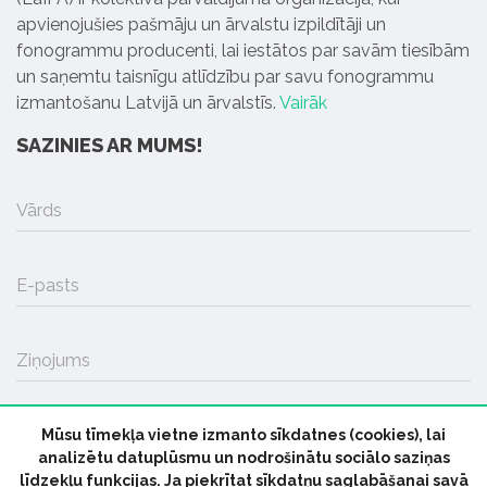
apvienojušies pašmāju un ārvalstu izpildītāji un
fonogrammu producenti, lai iestātos par savām tiesībām
un saņemtu taisnīgu atlīdzību par savu fonogrammu
izmantošanu Latvijā un ārvalstīs.
Vairāk
SAZINIES AR MUMS!
Vārds
E-pasts
Ziņojums
Mūsu tīmekļa vietne izmanto sīkdatnes (cookies), lai
SŪTĪT
analizētu datuplūsmu un nodrošinātu sociālo saziņas
līdzekļu funkcijas. Ja piekrītat sīkdatņu saglabāšanai savā