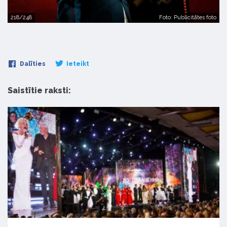
218/248
Foto: Publicitātes foto
Dalīties
Ieteikt
Saistītie raksti: