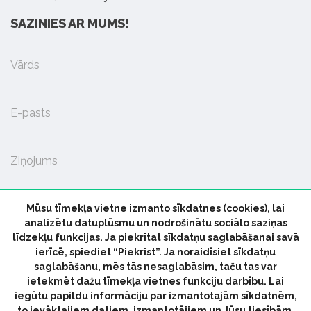
SAZINIES AR MUMS!
Vārds
E-pasts
Ziņojums
Mūsu tīmekļa vietne izmanto sīkdatnes (cookies), lai
SŪTĪT
analizētu datuplūsmu un nodrošinātu sociālo saziņas
līdzekļu funkcijas. Ja piekrītat sīkdatņu saglabāšanai savā
ierīcē, spiediet “Piekrist”. Ja noraidīsiet sīkdatņu
saglabāšanu, mēs tās nesaglabāsim, taču tas var
ietekmēt dažu tīmekļa vietnes funkciju darbību. Lai
iegūtu papildu informāciju par izmantotajām sīkdatnēm,
© 2026 parmuziku.lv, visas tiesības paturētas
to ievāktajiem datiem, izmantotājiem un Jūsu tiesībām,