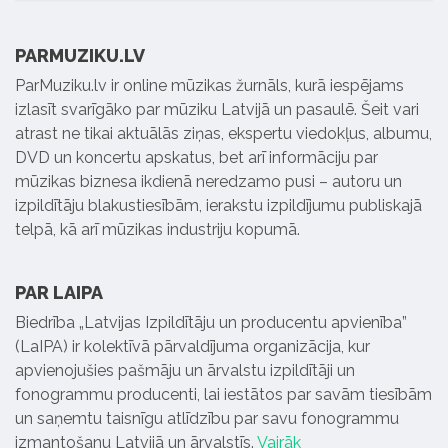
PARMUZIKU.LV
ParMuziku.lv ir online mūzikas žurnāls, kurā iespējams
izlasīt svarīgāko par mūziku Latvijā un pasaulē. Šeit vari
atrast ne tikai aktuālās ziņas, ekspertu viedokļus, albumu,
DVD un koncertu apskatus, bet arī informāciju par
mūzikas biznesa ikdienā neredzamo pusi – autoru un
izpildītāju blakustiesībām, ierakstu izpildījumu publiskajā
telpā, kā arī mūzikas industriju kopumā.
PAR LAIPA
Biedrība „Latvijas Izpildītāju un producentu apvienība”
(LaIPA) ir kolektīvā pārvaldījuma organizācija, kur
apvienojušies pašmāju un ārvalstu izpildītāji un
fonogrammu producenti, lai iestātos par savām tiesībām
un saņemtu taisnīgu atlīdzību par savu fonogrammu
izmantošanu Latvijā un ārvalstīs.
Vairāk