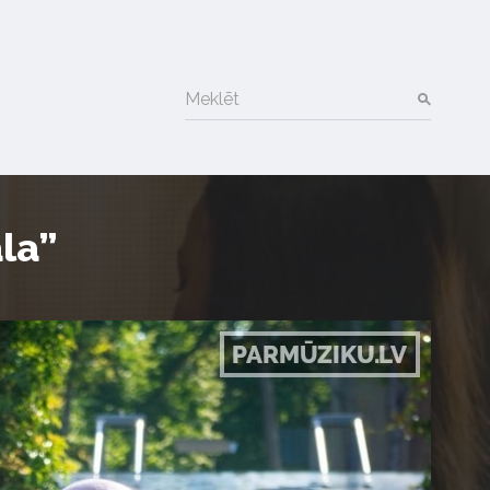
Meklēt
la”