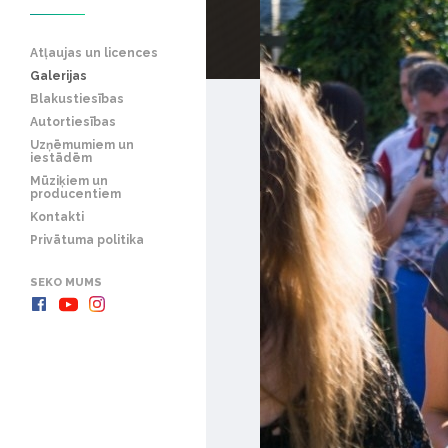
Atļaujas un licences
Galerijas
Blakustiesības
Autortiesības
Uzņēmumiem un
iestādēm
Mūziķiem un
producentiem
Kontakti
Privātuma politika
SEKO MUMS