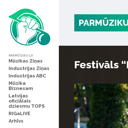
PARMŪZIKU
PARMŪZIKU.LV
Mūzikas Ziņas
Festivāls 
Industrijas Ziņas
Industrijas ABC
Mūzika
Biznesam
Latvijas
oficiālais
dziesmu TOPS
RIGaLIVE
Arhīvs