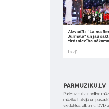
Aizvadīts “Laima Re
Jūrmala” un jau sākt
tirdzniecība nākam
Latvijā
PARMUZIKU.LV
ParMuziku.lv ir online mūz
mūziku Latvijā un pasaulē. 
viedokļus, albumu, DVD un