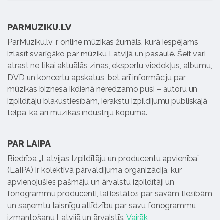
PARMUZIKU.LV
ParMuziku.lv ir online mūzikas žurnāls, kurā iespējams
izlasīt svarīgāko par mūziku Latvijā un pasaulē. Šeit vari
atrast ne tikai aktuālās ziņas, ekspertu viedokļus, albumu,
DVD un koncertu apskatus, bet arī informāciju par
mūzikas biznesa ikdienā neredzamo pusi – autoru un
izpildītāju blakustiesībām, ierakstu izpildījumu publiskajā
telpā, kā arī mūzikas industriju kopumā.
PAR LAIPA
Biedrība „Latvijas Izpildītāju un producentu apvienība”
(LaIPA) ir kolektīvā pārvaldījuma organizācija, kur
apvienojušies pašmāju un ārvalstu izpildītāji un
fonogrammu producenti, lai iestātos par savām tiesībām
un saņemtu taisnīgu atlīdzību par savu fonogrammu
izmantošanu Latvijā un ārvalstīs.
Vairāk