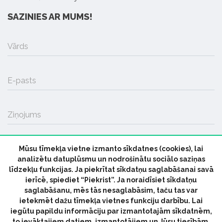
SAZINIES AR MUMS!
Vārds
E-pasts
Ziņojums
Mūsu tīmekļa vietne izmanto sīkdatnes (cookies), lai
SŪTĪT
analizētu datuplūsmu un nodrošinātu sociālo saziņas
līdzekļu funkcijas. Ja piekrītat sīkdatņu saglabāšanai savā
ierīcē, spiediet “Piekrist”. Ja noraidīsiet sīkdatņu
saglabāšanu, mēs tās nesaglabāsim, taču tas var
ietekmēt dažu tīmekļa vietnes funkciju darbību. Lai
iegūtu papildu informāciju par izmantotajām sīkdatnēm,
© 2026 parmuziku.lv, visas tiesības paturētas
to ievāktajiem datiem, izmantotājiem un Jūsu tiesībām,