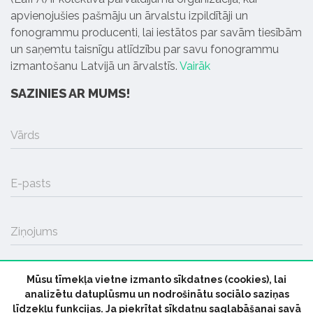
apvienojušies pašmāju un ārvalstu izpildītāji un
fonogrammu producenti, lai iestātos par savām tiesībām
un saņemtu taisnīgu atlīdzību par savu fonogrammu
izmantošanu Latvijā un ārvalstīs.
Vairāk
SAZINIES AR MUMS!
Vārds
E-pasts
Ziņojums
Mūsu tīmekļa vietne izmanto sīkdatnes (cookies), lai
SŪTĪT
analizētu datuplūsmu un nodrošinātu sociālo saziņas
līdzekļu funkcijas. Ja piekrītat sīkdatņu saglabāšanai savā