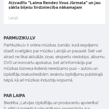
Aizvadīts “Laima Rendez Vous Jūrmala” un jau
sākta biļešu tirdzniecība nākamajam
Latvijā
PARMUZIKU.LV
ParMuziku.lv ir online mūzikas žurnāls, kurā iespējams
izlasīt svarīgāko par mūziku Latvijā un pasaulē. Šeit vari
atrast ne tikai aktuālās ziņas, ekspertu viedokļus, albumu,
DVD un koncertu apskatus, bet arī informāciju par
mūzikas biznesa ikdienā neredzamo pusi – autoru un
izpildītāju blakustiesībām, ierakstu izpildījumu publiskajā
telpā, kā arī mūzikas industriju kopumā.
PAR LAIPA
Biedrība „Latvijas Izpildītāju un producentu apvienība”
(LaIPA) ir kolektīvā pārvaldījuma organizācija, kur