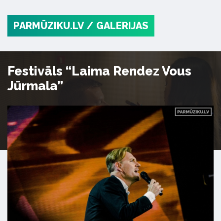
PARMŪZIKU.LV
/ GALERIJAS
Festivāls “Laima Rendez Vous
Jūrmala”