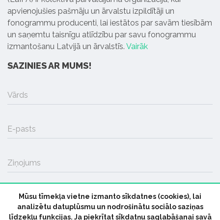
apvienojušies pašmāju un ārvalstu izpildītāji un
fonogrammu producenti, lai iestātos par savām tiesībām
un saņemtu taisnīgu atlīdzību par savu fonogrammu
izmantošanu Latvijā un ārvalstīs.
Vairāk
SAZINIES AR MUMS!
Vārds
E-pasts
Ziņojums
Mūsu tīmekļa vietne izmanto sīkdatnes (cookies), lai
SŪTĪT
analizētu datuplūsmu un nodrošinātu sociālo saziņas
līdzekļu funkcijas. Ja piekrītat sīkdatņu saglabāšanai savā