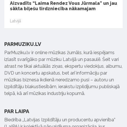
Aizvadīts “Laima Rendez Vous Jūrmala” un jau
sākta biļešu tirdzniecība nākamajam
Latvijā
PARMUZIKU.LV
ParMuziku.lv ir online mūzikas žurnāls, kurā iespējams
izlasīt svarīgāko par mūziku Latvijā un pasaulē. Šeit vari
atrast ne tikai aktuālās ziņas, ekspertu viedokļus, albumu,
DVD un koncertu apskatus, bet arī informāciju par
mūzikas biznesa ikdienā neredzamo pusi – autoru un
izpildītāju blakustiesībām, ierakstu izpildījumu publiskajā
telpā, kā arī mūzikas industriju kopumā.
PAR LAIPA
Biedrība „Latvijas Izpildītāju un producentu apvienība”
(LaIPA) ir kolektīvā pārvaldījuma organizācija, kur