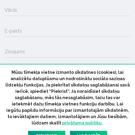
Vārds
E-pasts
Ziņojums
Mūsu tīmekļa vietne izmanto sīkdatnes (cookies), lai
SŪTĪT
analizētu datuplūsmu un nodrošinātu sociālo saziņas
līdzekļu funkcijas. Ja piekrītat sīkdatņu saglabāšanai savā
ierīcē, spiediet “Piekrist”. Ja noraidīsiet sīkdatņu
saglabāšanu, mēs tās nesaglabāsim, taču tas var
ietekmēt dažu tīmekļa vietnes funkciju darbību. Lai
iegūtu papildu informāciju par izmantotajām sīkdatnēm,
© 2026 parmuziku.lv, visas tiesības paturētas
to ievāktajiem datiem, izmantotājiem un Jūsu tiesībām,
lūdzam skatīt
privātuma politiku.
RSS:
ParMuziku.lv
Mūzikas Ziņas
Industrijas Ziņas
Industrijas ABC
Mūzika Biznesam
Latvijas oficiālais