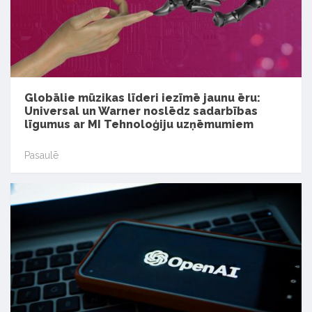
Globālie mūzikas līderi iezīmē jaunu ēru:
Universal un Warner noslēdz sadarbības
līgumus ar MI Tehnoloģiju uzņēmumiem
Pasaulē