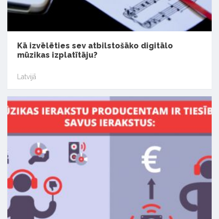
Kā izvēlēties sev atbilstošāko digitālo
mūzikas izplatītāju?
Latvijā