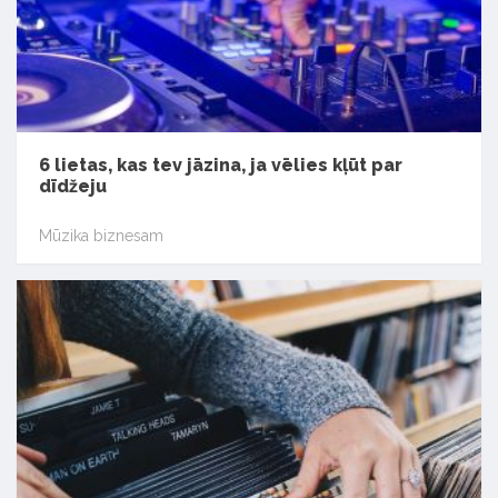
6 lietas, kas tev jāzina, ja vēlies kļūt par
dīdžeju
Mūzika biznesam