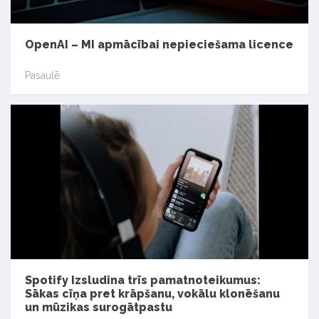
OpenAI – MI apmācībai nepieciešama licence
Pasaulē
Spotify Izsludina trīs pamatnoteikumus:
Sākas cīņa pret krāpšanu, vokālu klonēšanu
un mūzikas surogātpastu