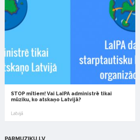
STOP mītiem! Vai LaIPA administrē tikai
mūziku, ko atskaņo Latvijā?
Latvijā
PARMUZIKU.LV