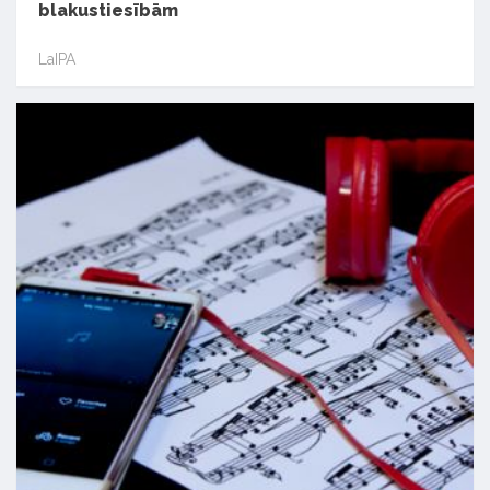
blakustiesībām
LaIPA