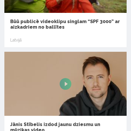
Būū publicē videoklipu singlam “SPF 3000” ar
aizkadriem no ballītes
Latvijā
Jānis Stībelis izdod jaunu dziesmu un
mūzikas video