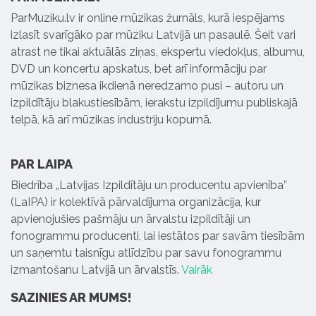
ParMuziku.lv ir online mūzikas žurnāls, kurā iespējams
izlasīt svarīgāko par mūziku Latvijā un pasaulē. Šeit vari
atrast ne tikai aktuālās ziņas, ekspertu viedokļus, albumu,
DVD un koncertu apskatus, bet arī informāciju par
mūzikas biznesa ikdienā neredzamo pusi – autoru un
izpildītāju blakustiesībām, ierakstu izpildījumu publiskajā
telpā, kā arī mūzikas industriju kopumā.
PAR LAIPA
Biedrība „Latvijas Izpildītāju un producentu apvienība”
(LaIPA) ir kolektīvā pārvaldījuma organizācija, kur
apvienojušies pašmāju un ārvalstu izpildītāji un
fonogrammu producenti, lai iestātos par savām tiesībām
un saņemtu taisnīgu atlīdzību par savu fonogrammu
izmantošanu Latvijā un ārvalstīs.
Vairāk
SAZINIES AR MUMS!