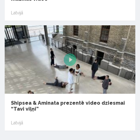
Latvijā
Shipsea & Aminata prezentē video dziesmai
“Tavi viļņi”
Latvijā