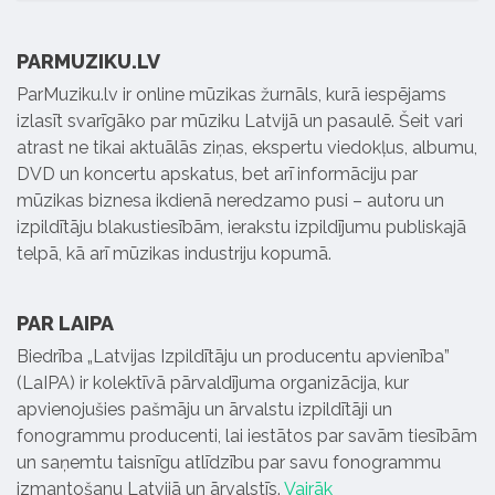
PARMUZIKU.LV
ParMuziku.lv ir online mūzikas žurnāls, kurā iespējams
izlasīt svarīgāko par mūziku Latvijā un pasaulē. Šeit vari
atrast ne tikai aktuālās ziņas, ekspertu viedokļus, albumu,
DVD un koncertu apskatus, bet arī informāciju par
mūzikas biznesa ikdienā neredzamo pusi – autoru un
izpildītāju blakustiesībām, ierakstu izpildījumu publiskajā
telpā, kā arī mūzikas industriju kopumā.
PAR LAIPA
Biedrība „Latvijas Izpildītāju un producentu apvienība”
(LaIPA) ir kolektīvā pārvaldījuma organizācija, kur
apvienojušies pašmāju un ārvalstu izpildītāji un
fonogrammu producenti, lai iestātos par savām tiesībām
un saņemtu taisnīgu atlīdzību par savu fonogrammu
izmantošanu Latvijā un ārvalstīs.
Vairāk