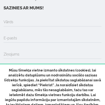
SAZINIES AR MUMS!
Vārds
E-pasts
Ziņojums
Mūsu tīmekļa vietne izmanto sīkdatnes (cookies), lai
SŪTĪT
analizētu datuplūsmu un nodrošinātu sociālo saziņas
līdzekļu funkcijas. Ja piekrītat sīkdatņu saglabāšanai savā
ierīcē, spiediet “Piekrist”. Ja noraidīsiet sīkdatņu
saglabāšanu, mēs tās nesaglabāsim, taču tas var
ietekmēt dažu tīmekļa vietnes funkciju darbību. Lai
iegūtu papildu informāciju par izmantotajām sīkdatnēm,
© 2026 parmuziku.lv, visas tiesības paturētas
to ievāktajiem datiem, izmantotājiem un Jūsu tiesībām,