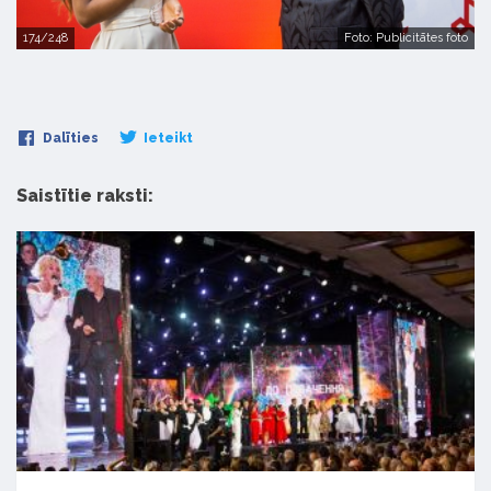
174/248
Foto: Publicitātes foto
Dalīties
Ieteikt
Saistītie raksti: