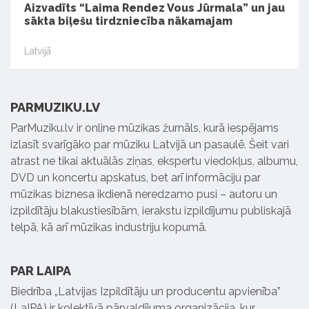
Aizvadīts “Laima Rendez Vous Jūrmala” un jau
sākta biļešu tirdzniecība nākamajam
Latvijā
PARMUZIKU.LV
ParMuziku.lv ir online mūzikas žurnāls, kurā iespējams
izlasīt svarīgāko par mūziku Latvijā un pasaulē. Šeit vari
atrast ne tikai aktuālās ziņas, ekspertu viedokļus, albumu,
DVD un koncertu apskatus, bet arī informāciju par
mūzikas biznesa ikdienā neredzamo pusi – autoru un
izpildītāju blakustiesībām, ierakstu izpildījumu publiskajā
telpā, kā arī mūzikas industriju kopumā.
PAR LAIPA
Biedrība „Latvijas Izpildītāju un producentu apvienība”
(LaIPA) ir kolektīvā pārvaldījuma organizācija, kur