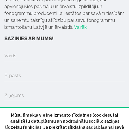
apvienojušies pašmāju un ārvalstu izpildītāji un
fonogrammu producenti, lai iestātos par savām tiesībām
un saņemtu taisnīgu atlīdzību par savu fonogrammu
izmantošanu Latvijā un ārvalstīs.
Vairāk
SAZINIES AR MUMS!
Vārds
E-pasts
Ziņojums
Mūsu tīmekļa vietne izmanto sīkdatnes (cookies), lai
SŪTĪT
analizētu datuplūsmu un nodrošinātu sociālo saziņas
līdzekļu funkcijas. Ja piekrītat sīkdatņu saglabāšanai savā