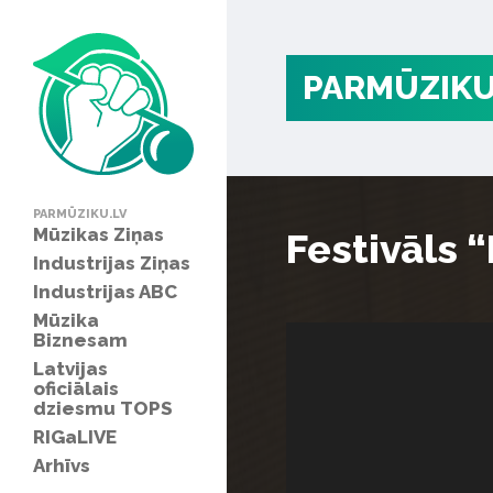
PARMŪZIKU
PARMŪZIKU.LV
Mūzikas Ziņas
Festivāls 
Industrijas Ziņas
Industrijas ABC
Mūzika
Biznesam
Latvijas
oficiālais
dziesmu TOPS
RIGaLIVE
Arhīvs