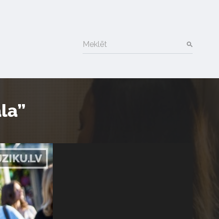
Meklēt
la”