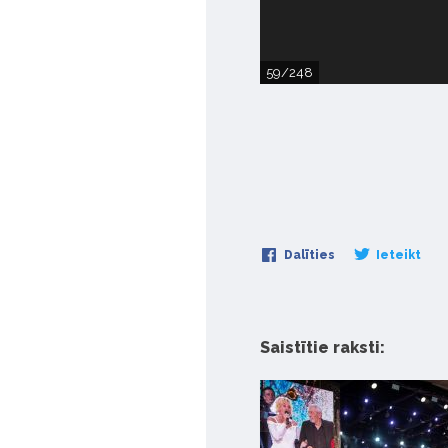
59/248
Dalīties
Ieteikt
Saistītie raksti: