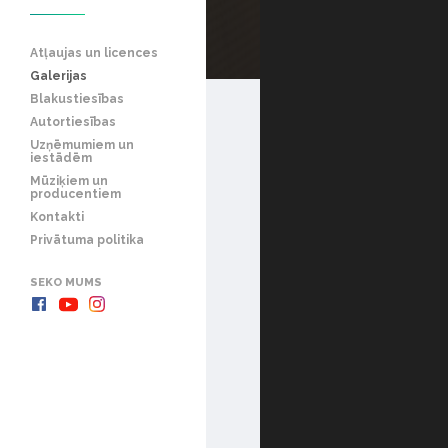
Atļaujas un licences
Galerijas
Blakustiesības
Autortiesības
Uzņēmumiem un
iestādēm
Mūziķiem un
producentiem
Kontakti
Privātuma politika
SEKO MUMS