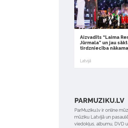
Aizvadīts “Laima Re
Jūrmala” un jau sākt
tirdzniecība nākam
Latvijā
PARMUZIKU.LV
ParMuziku.lv ir online mūz
mūziku Latvijā un pasaulē. 
viedokļus, albumu, DVD un