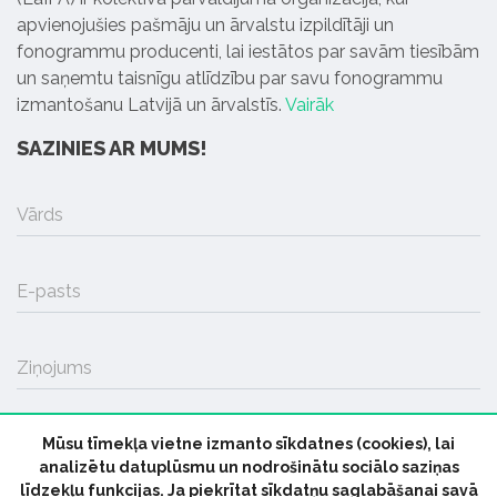
apvienojušies pašmāju un ārvalstu izpildītāji un
fonogrammu producenti, lai iestātos par savām tiesībām
un saņemtu taisnīgu atlīdzību par savu fonogrammu
izmantošanu Latvijā un ārvalstīs.
Vairāk
SAZINIES AR MUMS!
Vārds
E-pasts
Ziņojums
Mūsu tīmekļa vietne izmanto sīkdatnes (cookies), lai
SŪTĪT
analizētu datuplūsmu un nodrošinātu sociālo saziņas
līdzekļu funkcijas. Ja piekrītat sīkdatņu saglabāšanai savā