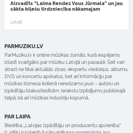
Aizvadīts “Laima Rendez Vous Jūrmala” un jau
sākta biļešu tirdzniecība nākamajam
Latvijā
PARMUZIKU.LV
ParMuziku.lv ir online mūzikas žurnāls, kurā iespējams
izlasīt svarīgāko par mūziku Latvijā un pasaulē. Šeit vari
atrast ne tikai aktuālās ziņas, ekspertu viedokļus, albumu,
DVD un koncertu apskatus, bet arī informāciju par
mūzikas biznesa ikdienā neredzamo pusi – autoru un
izpildītāju blakustiesībām, ierakstu izpildījumu publiskajā
telpā, kā arī mūzikas industriju kopumā.
PAR LAIPA
Biedrība „Latvijas Izpildītāju un producentu apvienība”
(LaIPA) ir kolektīvā pārvaldījuma organizācija, kur