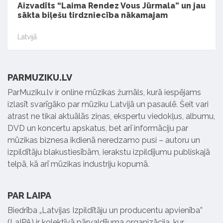
Aizvadīts “Laima Rendez Vous Jūrmala” un jau
sākta biļešu tirdzniecība nākamajam
Latvijā
PARMUZIKU.LV
ParMuziku.lv ir online mūzikas žurnāls, kurā iespējams
izlasīt svarīgāko par mūziku Latvijā un pasaulē. Šeit vari
atrast ne tikai aktuālās ziņas, ekspertu viedokļus, albumu,
DVD un koncertu apskatus, bet arī informāciju par
mūzikas biznesa ikdienā neredzamo pusi – autoru un
izpildītāju blakustiesībām, ierakstu izpildījumu publiskajā
telpā, kā arī mūzikas industriju kopumā.
PAR LAIPA
Biedrība „Latvijas Izpildītāju un producentu apvienība”
(LaIPA) ir kolektīvā pārvaldījuma organizācija, kur