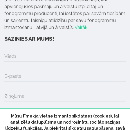
apvienojušies pašmāju un ārvalstu izpildītāji un
fonogrammu producenti, lai iestātos par savām tiesībām
un saņemtu taisnīgu atlīdzību par savu fonogrammu
izmantošanu Latvijā un ārvalstīs.
Vairāk
SAZINIES AR MUMS!
Vārds
E-pasts
Ziņojums
Mūsu tīmekļa vietne izmanto sīkdatnes (cookies), lai
SŪTĪT
analizētu datuplūsmu un nodrošinātu sociālo saziņas
līdzekļu funkcijas. Ja piekrītat sīkdatņu saglabāšanai savā