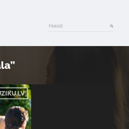
Meklēt
la”