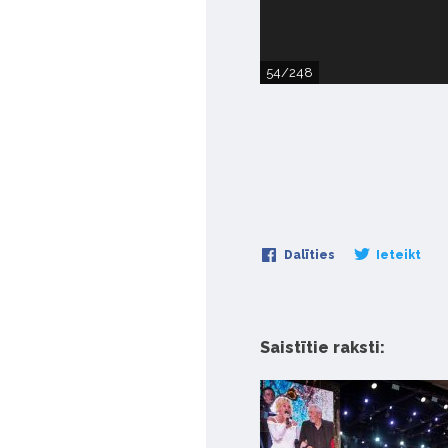
54/248
Dalīties
Ieteikt
Saistītie raksti: