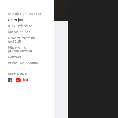
Atļaujas un licences
Galerijas
Blakustiesības
Autortiesības
Uzņēmumiem un
iestādēm
Mūziķiem un
producentiem
Kontakti
Privātuma politika
SEKO MUMS