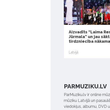
Aizvadīts “Laima Re
Jūrmala” un jau sākt
tirdzniecība nākam
Latvijā
PARMUZIKU.LV
ParMuziku.lv ir online mūz
mūziku Latvijā un pasaulē. 
viedokļus, albumu, DVD un