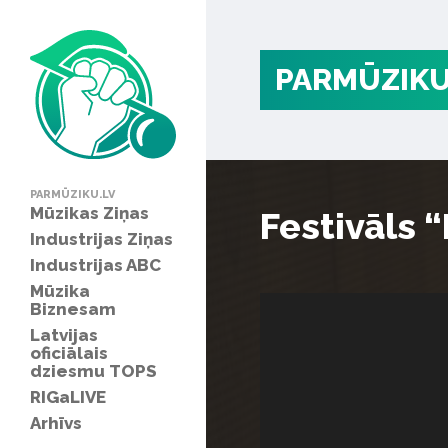
PARMŪZIKU
PARMŪZIKU.LV
Mūzikas Ziņas
Festivāls 
Industrijas Ziņas
Industrijas ABC
Mūzika
Biznesam
Latvijas
oficiālais
dziesmu TOPS
RIGaLIVE
Arhīvs