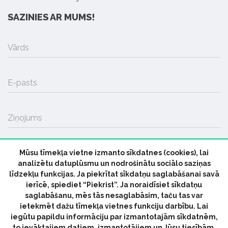
SAZINIES AR MUMS!
Vārds
E-pasts
Ziņojums
Mūsu tīmekļa vietne izmanto sīkdatnes (cookies), lai
SŪTĪT
analizētu datuplūsmu un nodrošinātu sociālo saziņas
līdzekļu funkcijas. Ja piekrītat sīkdatņu saglabāšanai savā
ierīcē, spiediet “Piekrist”. Ja noraidīsiet sīkdatņu
saglabāšanu, mēs tās nesaglabāsim, taču tas var
ietekmēt dažu tīmekļa vietnes funkciju darbību. Lai
iegūtu papildu informāciju par izmantotajām sīkdatnēm,
© 2026 parmuziku.lv, visas tiesības paturētas
to ievāktajiem datiem, izmantotājiem un Jūsu tiesībām,