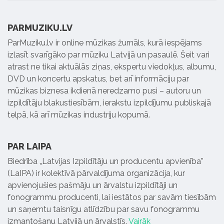
PARMUZIKU.LV
ParMuziku.lv ir online mūzikas žurnāls, kurā iespējams
izlasīt svarīgāko par mūziku Latvijā un pasaulē. Šeit vari
atrast ne tikai aktuālās ziņas, ekspertu viedokļus, albumu,
DVD un koncertu apskatus, bet arī informāciju par
mūzikas biznesa ikdienā neredzamo pusi – autoru un
izpildītāju blakustiesībām, ierakstu izpildījumu publiskajā
telpā, kā arī mūzikas industriju kopumā.
PAR LAIPA
Biedrība „Latvijas Izpildītāju un producentu apvienība”
(LaIPA) ir kolektīvā pārvaldījuma organizācija, kur
apvienojušies pašmāju un ārvalstu izpildītāji un
fonogrammu producenti, lai iestātos par savām tiesībām
un saņemtu taisnīgu atlīdzību par savu fonogrammu
izmantošanu Latvijā un ārvalstīs.
Vairāk