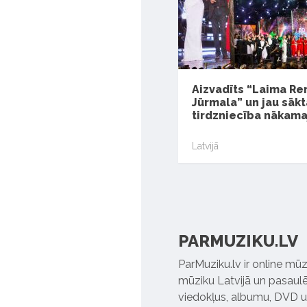
Aizvadīts “Laima Re
Jūrmala” un jau sākt
tirdzniecība nākam
Latvijā
PARMUZIKU.LV
ParMuziku.lv ir online mūz
mūziku Latvijā un pasaulē. 
viedokļus, albumu, DVD un