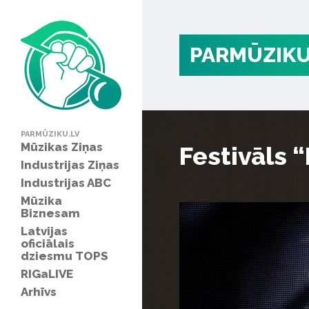
PARMŪZIKU
PARMŪZIKU.LV
Mūzikas Ziņas
Festivāls 
Industrijas Ziņas
Industrijas ABC
Mūzika
Biznesam
Latvijas
oficiālais
dziesmu TOPS
RIGaLIVE
Arhīvs