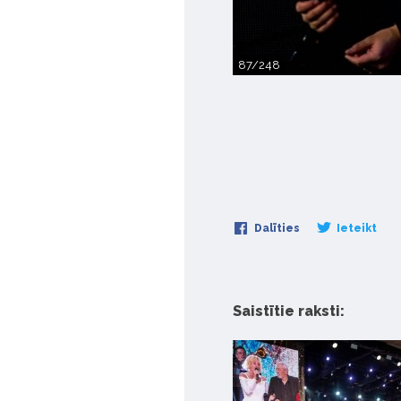
87/248
Dalīties
Ieteikt
Saistītie raksti: