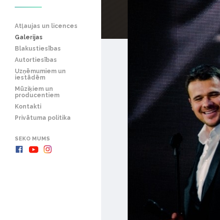
Atļaujas un licences
Galerijas
Blakustiesības
Autortiesības
Uzņēmumiem un
iestādēm
Mūziķiem un
producentiem
Kontakti
Privātuma politika
SEKO MUMS