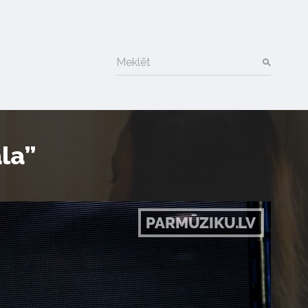
Meklēt
la”