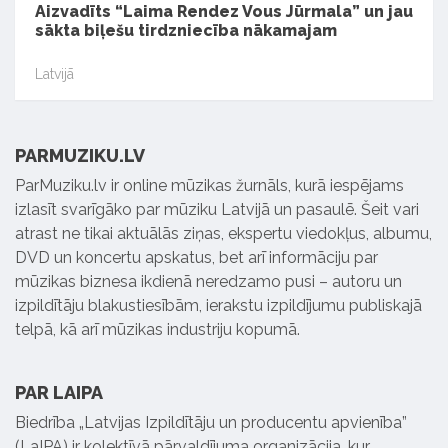
Aizvadīts “Laima Rendez Vous Jūrmala” un jau
sākta biļešu tirdzniecība nākamajam
Latvijā
PARMUZIKU.LV
ParMuziku.lv ir online mūzikas žurnāls, kurā iespējams
izlasīt svarīgāko par mūziku Latvijā un pasaulē. Šeit vari
atrast ne tikai aktuālās ziņas, ekspertu viedokļus, albumu,
DVD un koncertu apskatus, bet arī informāciju par
mūzikas biznesa ikdienā neredzamo pusi – autoru un
izpildītāju blakustiesībām, ierakstu izpildījumu publiskajā
telpā, kā arī mūzikas industriju kopumā.
PAR LAIPA
Biedrība „Latvijas Izpildītāju un producentu apvienība”
(LaIPA) ir kolektīvā pārvaldījuma organizācija, kur