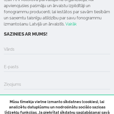
apvienojušies pašmāju un ārvalstu izpildītāji un
fonogrammu producenti, lai iestātos par savām tiesībām
un saņemtu taisnīgu atlīdzību par savu fonogrammu
izmantošanu Latvijā un ārvalstīs.
Vairāk
SAZINIES AR MUMS!
Vārds
E-pasts
Ziņojums
Mūsu tīmekļa vietne izmanto sīkdatnes (cookies), lai
SŪTĪT
analizētu datuplūsmu un nodrošinātu sociālo saziņas
līdzekļu funkcijas. Ja piekrītat sīkdatņu saglabāšanai savā