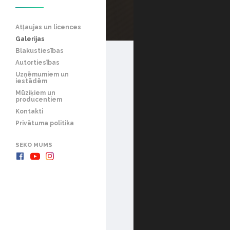
Atļaujas un licences
Galerijas
Blakustiesības
Autortiesības
Uzņēmumiem un
iestādēm
Mūziķiem un
producentiem
Kontakti
Privātuma politika
SEKO MUMS