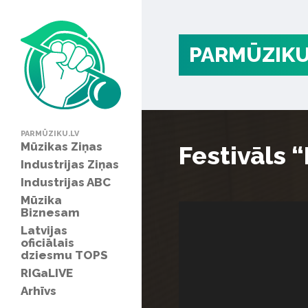
PARMŪZIKU
PARMŪZIKU.LV
Mūzikas Ziņas
Festivāls 
Industrijas Ziņas
Industrijas ABC
Mūzika
Biznesam
Latvijas
oficiālais
dziesmu TOPS
RIGaLIVE
Arhīvs