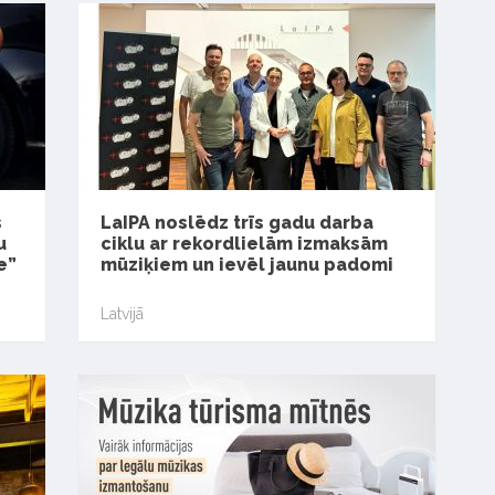
s
LaIPA noslēdz trīs gadu darba
u
ciklu ar rekordlielām izmaksām
e”
mūziķiem un ievēl jaunu padomi
Latvijā