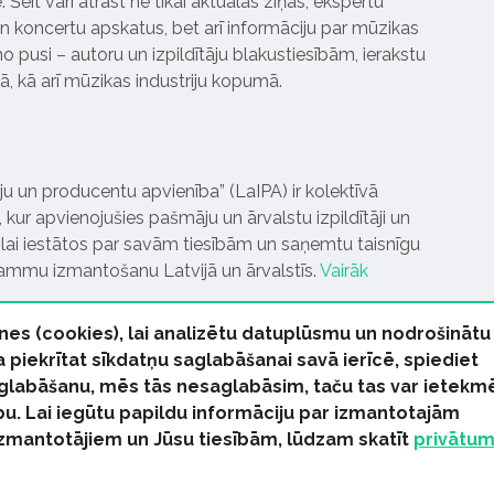
Šeit vari atrast ne tikai aktuālās ziņas, ekspertu
 koncertu apskatus, bet arī informāciju par mūzikas
 pusi – autoru un izpildītāju blakustiesībām, ierakstu
pā, kā arī mūzikas industriju kopumā.
tāju un producentu apvienība” (LaIPA) ir kolektīvā
 kur apvienojušies pašmāju un ārvalstu izpildītāji un
ai iestātos par savām tiesībām un saņemtu taisnīgu
rammu izmantošanu Latvijā un ārvalstīs.
Vairāk
nes (cookies), lai analizētu datuplūsmu un nodrošinātu
Ja piekrītat sīkdatņu saglabāšanai savā ierīcē, spiediet
 saglabāšanu, mēs tās nesaglabāsim, taču tas var ietekm
bu. Lai iegūtu papildu informāciju par izmantotajām
s tiesības paturētas
izmantotājiem un Jūsu tiesībām, lūdzam skatīt
privātu
kas Ziņas
Industrijas Ziņas
Industrijas ABC
Mūzika Biznes