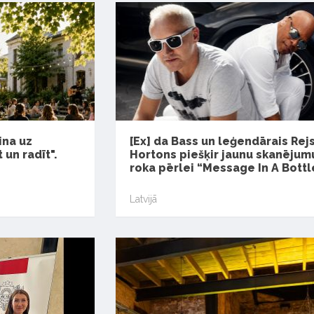
ina uz
[Ex] da Bass un leģendārais Rej
 un radīt".
Hortons piešķir jaunu skanējum
roka pērlei “Message In A Bottl
Latvijā