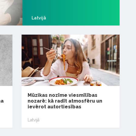
Latvijā
Mūzikas nozīme viesmīlības
na
nozarē: kā radīt atmosfēru un
ievērot autortiesības
Latvijā