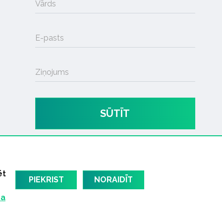
Vārds
E-pasts
Ziņojums
SŪTĪT
ēt
PIEKRIST
NORAIDĪT
ma
am
Latvijas oficiālais dziesmu TOPS
RIGaLIVE