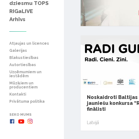
dziesmu TOPS
RIGaLIVE
Arhīvs
Atļaujas un licences
Galerijas
Blakustiesības
Autortiesības
Uzņēmumiem un
iestādēm
Mūziķiem un
producentiem
Kontakti
Noskaidroti Baltijas
Privātuma politika
jauniešu konkursa “
finālisti
SEKO MUMS
Latvijā