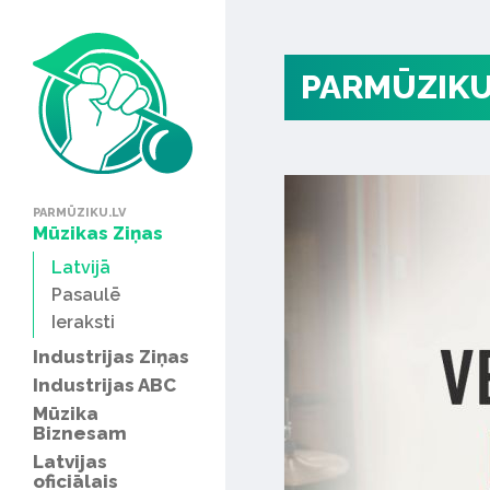
PARMŪZIKU
PARMŪZIKU.LV
Mūzikas Ziņas
Latvijā
Pasaulē
Ieraksti
Industrijas Ziņas
Industrijas ABC
Mūzika
Biznesam
Latvijas
oficiālais