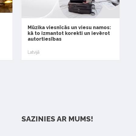
Mūzika viesnīcās un viesu namos:
kā to izmantot korekti un ievērot
autortiesības
Latvijā
SAZINIES AR MUMS!