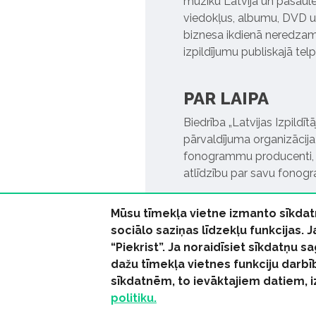
mūziku Latvijā un pasaulē. 
viedokļus, albumu, DVD un
biznesa ikdienā neredzamo
izpildījumu publiskajā tel
PAR LAIPA
Biedrība „Latvijas Izpildī
pārvaldījuma organizācija,
fonogrammu producenti, l
atlīdzību par savu fonog
Mūsu tīmekļa vietne izmanto sīkdat
sociālo saziņas līdzekļu funkcijas. 
“Piekrist”. Ja noraidīsiet sīkdatņu
dažu tīmekļa vietnes funkciju darbī
© 2026 parmuziku.lv, visa
sīkdatnēm, to ievāktajiem datiem, 
RSS:
ParMuziku.lv
Mūzi
politiku.