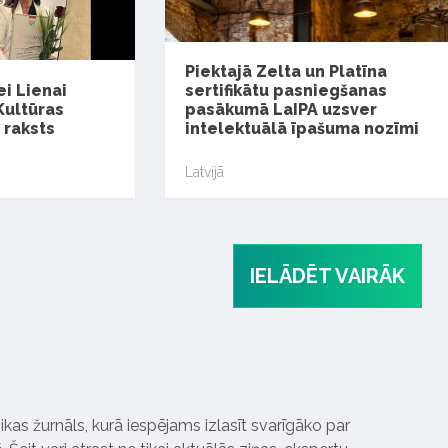
Piektajā Zelta un Platīna
ei Lienai
sertifikātu pasniegšanas
Kultūras
pasākumā LaIPA uzsver
 raksts
intelektuālā īpašuma nozīmi
Latvijā
IELĀDĒT VAIRĀK
ikas žurnāls, kurā iespējams izlasīt svarīgāko par