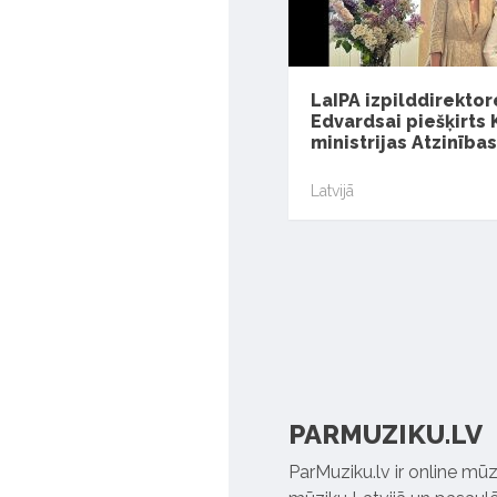
LaIPA izpilddirektor
Edvardsai piešķirts 
ministrijas Atzinības
Latvijā
PARMUZIKU.LV
ParMuziku.lv ir online mūz