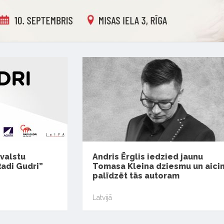
 valstu
Andris Ērglis iedzied jaunu
Radi Gudri”
Tomasa Kleina dziesmu un aici
palīdzēt tās autoram
Latvijā