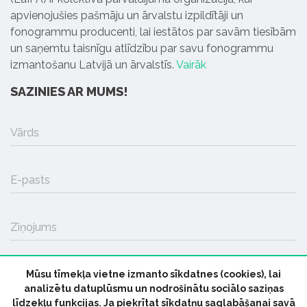
apvienojušies pašmāju un ārvalstu izpildītāji un
fonogrammu producenti, lai iestātos par savām tiesībām
un saņemtu taisnīgu atlīdzību par savu fonogrammu
izmantošanu Latvijā un ārvalstīs.
Vairāk
SAZINIES AR MUMS!
Vārds
E-pasts
Ziņojums
Mūsu tīmekļa vietne izmanto sīkdatnes (cookies), lai
SŪTĪT
analizētu datuplūsmu un nodrošinātu sociālo saziņas
līdzekļu funkcijas. Ja piekrītat sīkdatņu saglabāšanai savā