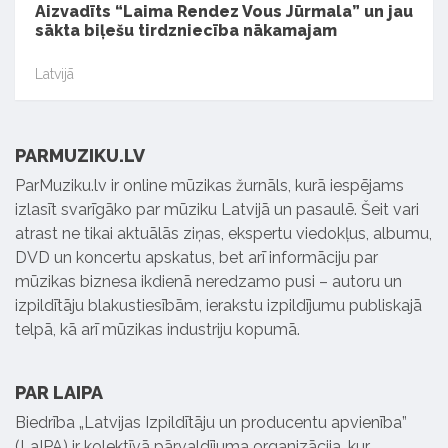
Aizvadīts “Laima Rendez Vous Jūrmala” un jau
sākta biļešu tirdzniecība nākamajam
Latvijā
PARMUZIKU.LV
ParMuziku.lv ir online mūzikas žurnāls, kurā iespējams
izlasīt svarīgāko par mūziku Latvijā un pasaulē. Šeit vari
atrast ne tikai aktuālās ziņas, ekspertu viedokļus, albumu,
DVD un koncertu apskatus, bet arī informāciju par
mūzikas biznesa ikdienā neredzamo pusi – autoru un
izpildītāju blakustiesībām, ierakstu izpildījumu publiskajā
telpā, kā arī mūzikas industriju kopumā.
PAR LAIPA
Biedrība „Latvijas Izpildītāju un producentu apvienība”
(LaIPA) ir kolektīvā pārvaldījuma organizācija, kur