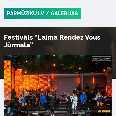
PARMŪZIKU.LV
/ GALERIJAS
Festivāls “Laima Rendez Vous
Jūrmala”