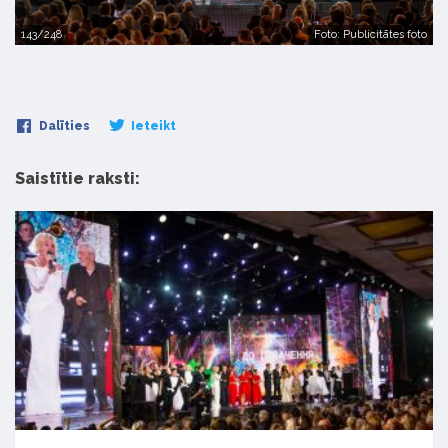
143/248
Foto: Publicitātes foto
Dalīties
Ieteikt
Saistītie raksti: