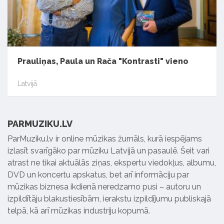
Prauliņas, Paula un Rača "Kontrasti" vieno
Latvijā
PARMUZIKU.LV
ParMuziku.lv ir online mūzikas žurnāls, kurā iespējams
izlasīt svarīgāko par mūziku Latvijā un pasaulē. Šeit vari
atrast ne tikai aktuālās ziņas, ekspertu viedokļus, albumu,
DVD un koncertu apskatus, bet arī informāciju par
mūzikas biznesa ikdienā neredzamo pusi – autoru un
izpildītāju blakustiesībām, ierakstu izpildījumu publiskajā
telpā, kā arī mūzikas industriju kopumā.