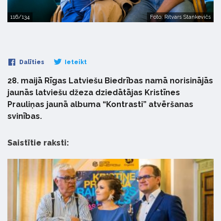
116/134
Foto: Ritvars Stankevičs
Dalīties
Ieteikt
28. maijā Rīgas Latviešu Biedrības namā norisinājās
jaunās latviešu džeza dziedātājas Kristīnes
Prauliņas jaunā albuma “Kontrasti” atvēršanas
svinības.
Saistītie raksti: