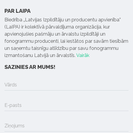
PAR LAIPA
Biedrība „Latvijas Izpildītāju un producentu apvienība”
(LaIPA) ir kolektīvā pārvaldījuma organizācija, kur
apvienojušies pašmāju un ārvalstu izpildītāji un
fonogrammu producenti, lai iestātos par savām tiesībām
un saņemtu taisnīgu atlīdzību par savu fonogrammu
izmantošanu Latvijā un ārvalstīs.
Vairāk
SAZINIES AR MUMS!
Vārds
E-pasts
Ziņojums