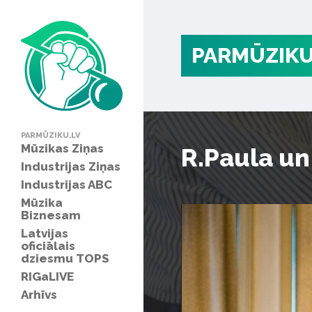
PARMŪZIKU
PARMŪZIKU.LV
Mūzikas Ziņas
R.Paula un
Industrijas Ziņas
Industrijas ABC
Mūzika
Biznesam
Latvijas
oficiālais
dziesmu TOPS
RIGaLIVE
Arhīvs