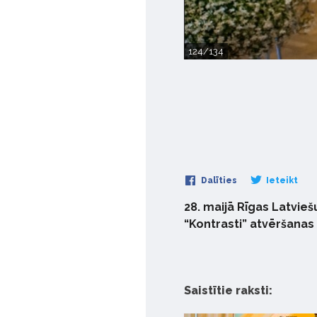
124/134
Dalīties
Ieteikt
28. maijā Rīgas Latvieš
“Kontrasti” atvēršanas 
Saistītie raksti: