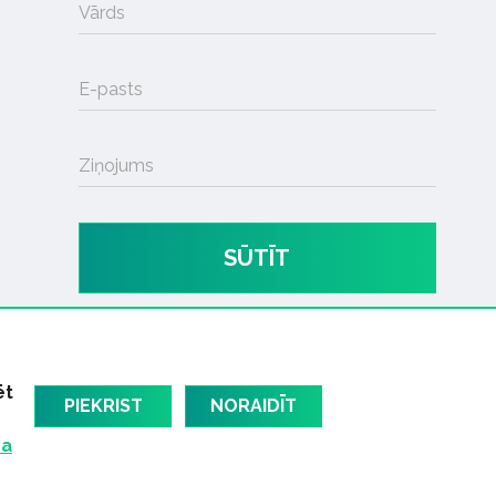
Vārds
E-pasts
Ziņojums
SŪTĪT
ēt
PIEKRIST
NORAIDĪT
ma
am
Latvijas oficiālais dziesmu TOPS
RIGaLIVE