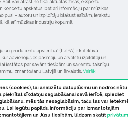
Šeit vari atrast ne tikai aktuālās ziņas, ekspertu
 koncertu apskatus, bet arī informāciju par mūzikas
 pusi – autoru un izpildītāju blakustiesībām, ierakstu
pā, kā arī mūzikas industriju kopumā.
tāju un producentu apvienība” (LaIPA) ir kolektīvā
 kur apvienojušies pašmāju un ārvalstu izpildītāji un
ai iestātos par savām tiesībām un saņemtu taisnīgu
rammu izmantošanu Latvijā un ārvalstīs.
Vairāk
nes (cookies), lai analizētu datuplūsmu un nodrošinātu
Ja piekrītat sīkdatņu saglabāšanai savā ierīcē, spiediet
 saglabāšanu, mēs tās nesaglabāsim, taču tas var ietekm
bu. Lai iegūtu papildu informāciju par izmantotajām
s tiesības paturētas
izmantotājiem un Jūsu tiesībām, lūdzam skatīt
privātu
kas Ziņas
Industrijas Ziņas
Industrijas ABC
Mūzika Biznes