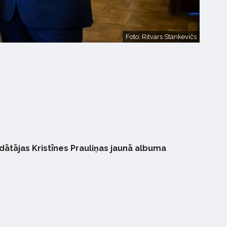
Foto: Ritvars Stankevičs
edātājas Kristīnes Prauliņas jaunā albuma