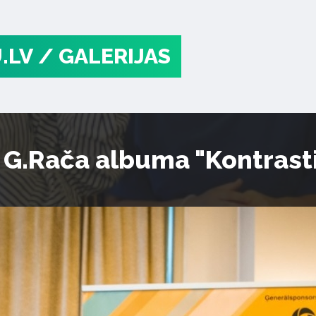
.LV
/ GALERIJAS
 G.Rača albuma "Kontrasti