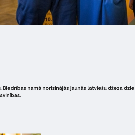
u Biedrības namā norisinājās jaunās latviešu džeza dzi
svinības.