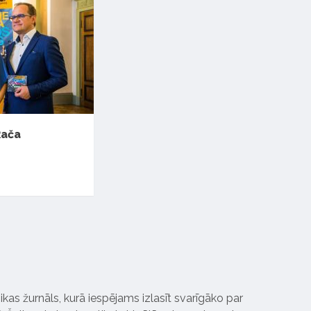
Rača
ikas žurnāls, kurā iespējams izlasīt svarīgāko par