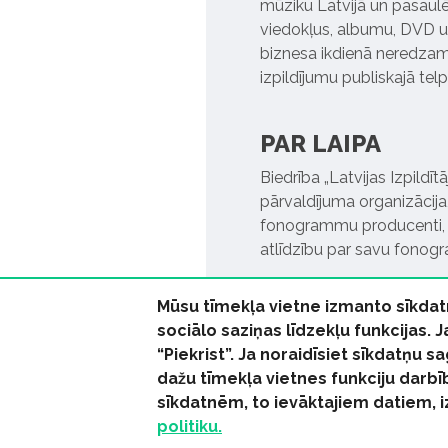
mūziku Latvijā un pasaulē. 
viedokļus, albumu, DVD un
biznesa ikdienā neredzamo
izpildījumu publiskajā tel
PAR LAIPA
Biedrība „Latvijas Izpildī
pārvaldījuma organizācija,
fonogrammu producenti, l
atlīdzību par savu fonog
Mūsu tīmekļa vietne izmanto sīkdat
sociālo saziņas līdzekļu funkcijas. 
“Piekrist”. Ja noraidīsiet sīkdatņu
dažu tīmekļa vietnes funkciju darbī
© 2026 parmuziku.lv, visa
sīkdatnēm, to ievāktajiem datiem, 
politiku.
RSS:
ParMuziku.lv
Mūzi