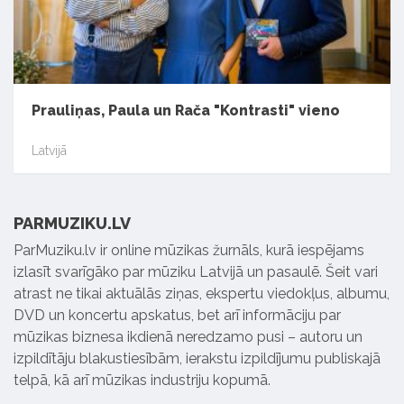
Prauliņas, Paula un Rača "Kontrasti" vieno
Latvijā
PARMUZIKU.LV
ParMuziku.lv ir online mūzikas žurnāls, kurā iespējams
izlasīt svarīgāko par mūziku Latvijā un pasaulē. Šeit vari
atrast ne tikai aktuālās ziņas, ekspertu viedokļus, albumu,
DVD un koncertu apskatus, bet arī informāciju par
mūzikas biznesa ikdienā neredzamo pusi – autoru un
izpildītāju blakustiesībām, ierakstu izpildījumu publiskajā
telpā, kā arī mūzikas industriju kopumā.