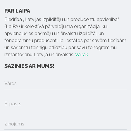
PAR LAIPA
Biedrība „Latvijas Izpildītāju un producentu apvienība”
(LaIPA) ir kolektīvā pārvaldījuma organizācija, kur
apvienojušies pašmāju un ārvalstu izpildītāji un
fonogrammu producenti, lai iestātos par savām tiesībām
un saņemtu taisnīgu atlīdzību par savu fonogrammu
izmantošanu Latvijā un ārvalstīs.
Vairāk
SAZINIES AR MUMS!
Vārds
E-pasts
Ziņojums