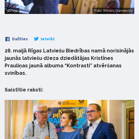
56/134
Foto: Ritvars Stankevičs
Dalīties
Ieteikt
28. maijā Rīgas Latviešu Biedrības namā norisinājās
jaunās latviešu džeza dziedātājas Kristīnes
Prauliņas jaunā albuma “Kontrasti” atvēršanas
svinības.
Saistītie raksti: