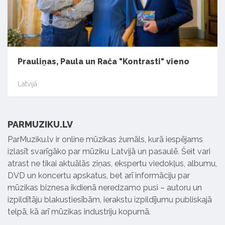
Prauliņas, Paula un Rača "Kontrasti" vieno
Latvijā
PARMUZIKU.LV
ParMuziku.lv ir online mūzikas žurnāls, kurā iespējams
izlasīt svarīgāko par mūziku Latvijā un pasaulē. Šeit vari
atrast ne tikai aktuālās ziņas, ekspertu viedokļus, albumu,
DVD un koncertu apskatus, bet arī informāciju par
mūzikas biznesa ikdienā neredzamo pusi – autoru un
izpildītāju blakustiesībām, ierakstu izpildījumu publiskajā
telpā, kā arī mūzikas industriju kopumā.