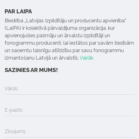
PAR LAIPA
Biedrība „Latvijas Izpildītāju un producentu apvienība”
(LaIPA) ir kolektīvā pārvaldījuma organizācija, kur
apvienojušies pašmāju un ārvalstu izpildītāji un
fonogrammu producenti, lai iestātos par savām tiesībām
un saņemtu taisnīgu atlīdzību par savu fonogrammu
izmantošanu Latvijā un ārvalstīs.
Vairāk
SAZINIES AR MUMS!
Vārds
E-pasts
Ziņojums