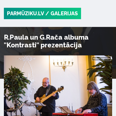
PARMŪZIKU.LV
/ GALERIJAS
R.Paula un G.Rača albuma
"Kontrasti" prezentācija