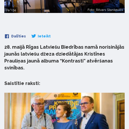
74/134
Foto: Ritvars Stankevičs
Dalīties
Ieteikt
28. maijā Rīgas Latviešu Biedrības namā norisinājās
jaunās latviešu džeza dziedātājas Kristīnes
Prauliņas jaunā albuma “Kontrasti” atvēršanas
svinības.
Saistītie raksti: