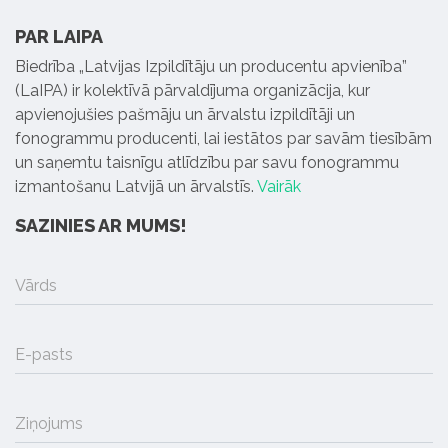
PAR LAIPA
Biedrība „Latvijas Izpildītāju un producentu apvienība”
(LaIPA) ir kolektīvā pārvaldījuma organizācija, kur
apvienojušies pašmāju un ārvalstu izpildītāji un
fonogrammu producenti, lai iestātos par savām tiesībām
un saņemtu taisnīgu atlīdzību par savu fonogrammu
izmantošanu Latvijā un ārvalstīs.
Vairāk
SAZINIES AR MUMS!
Vārds
E-pasts
Ziņojums