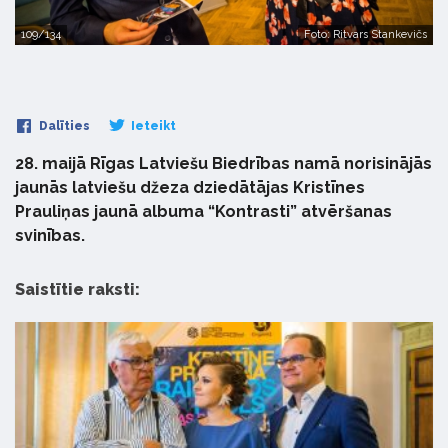
109/134
Foto: Ritvars Stankevičs
Dalīties
Ieteikt
28. maijā Rīgas Latviešu Biedrības namā norisinājās
jaunās latviešu džeza dziedātājas Kristīnes
Prauliņas jaunā albuma “Kontrasti” atvēršanas
svinības.
Saistītie raksti: