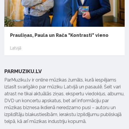
Prauliņas, Paula un Rača "Kontrasti" vieno
Latvijā
PARMUZIKU.LV
ParMuziku.lv ir online mūzikas žurnāls, kurā iespējams
izlasīt svarīgāko par mūziku Latvijā un pasaulē. Šeit vari
atrast ne tikai aktuālās ziņas, ekspertu viedokļus, albumu,
DVD un koncertu apskatus, bet arī informāciju par
mūzikas biznesa ikdienā neredzamo pusi – autoru un
izpildītāju blakustiesībām, ierakstu izpildījumu publiskajā
telpā, kā arī mūzikas industriju kopumā.