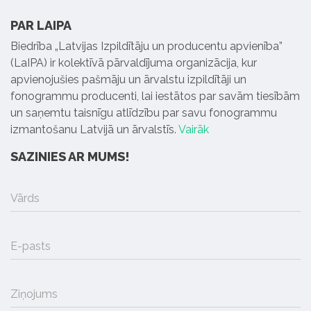
PAR LAIPA
Biedrība „Latvijas Izpildītāju un producentu apvienība”
(LaIPA) ir kolektīvā pārvaldījuma organizācija, kur
apvienojušies pašmāju un ārvalstu izpildītāji un
fonogrammu producenti, lai iestātos par savām tiesībām
un saņemtu taisnīgu atlīdzību par savu fonogrammu
izmantošanu Latvijā un ārvalstīs.
Vairāk
SAZINIES AR MUMS!
Vārds
E-pasts
Ziņojums