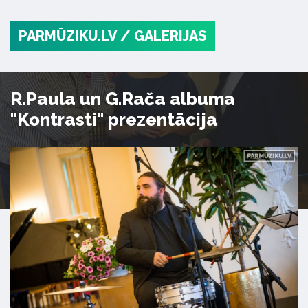
PARMŪZIKU.LV
/ GALERIJAS
R.Paula un G.Rača albuma
"Kontrasti" prezentācija