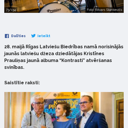
73/134
Foto: Ritvars Stankevičs
Dalīties
Ieteikt
28. maijā Rīgas Latviešu Biedrības namā norisinājās
jaunās latviešu džeza dziedātājas Kristīnes
Prauliņas jaunā albuma “Kontrasti” atvēršanas
svinības.
Saistītie raksti: