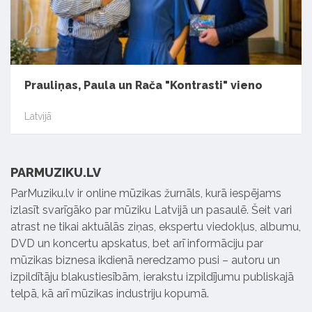
Prauliņas, Paula un Rača "Kontrasti" vieno
Latvijā
PARMUZIKU.LV
ParMuziku.lv ir online mūzikas žurnāls, kurā iespējams
izlasīt svarīgāko par mūziku Latvijā un pasaulē. Šeit vari
atrast ne tikai aktuālās ziņas, ekspertu viedokļus, albumu,
DVD un koncertu apskatus, bet arī informāciju par
mūzikas biznesa ikdienā neredzamo pusi – autoru un
izpildītāju blakustiesībām, ierakstu izpildījumu publiskajā
telpā, kā arī mūzikas industriju kopumā.