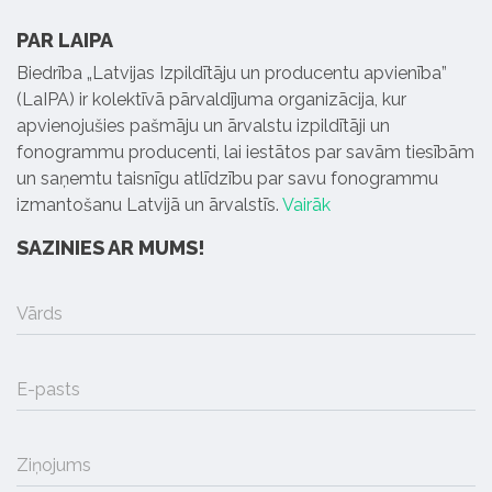
PAR LAIPA
Biedrība „Latvijas Izpildītāju un producentu apvienība”
(LaIPA) ir kolektīvā pārvaldījuma organizācija, kur
apvienojušies pašmāju un ārvalstu izpildītāji un
fonogrammu producenti, lai iestātos par savām tiesībām
un saņemtu taisnīgu atlīdzību par savu fonogrammu
izmantošanu Latvijā un ārvalstīs.
Vairāk
SAZINIES AR MUMS!
Vārds
E-pasts
Ziņojums