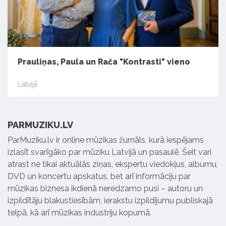
Prauliņas, Paula un Rača "Kontrasti" vieno
Latvijā
PARMUZIKU.LV
ParMuziku.lv ir online mūzikas žurnāls, kurā iespējams
izlasīt svarīgāko par mūziku Latvijā un pasaulē. Šeit vari
atrast ne tikai aktuālās ziņas, ekspertu viedokļus, albumu,
DVD un koncertu apskatus, bet arī informāciju par
mūzikas biznesa ikdienā neredzamo pusi – autoru un
izpildītāju blakustiesībām, ierakstu izpildījumu publiskajā
telpā, kā arī mūzikas industriju kopumā.