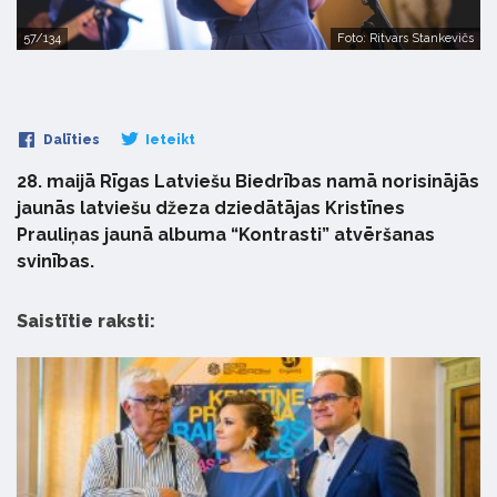
57/134
Foto: Ritvars Stankevičs
Dalīties
Ieteikt
28. maijā Rīgas Latviešu Biedrības namā norisinājās
jaunās latviešu džeza dziedātājas Kristīnes
Prauliņas jaunā albuma “Kontrasti” atvēršanas
svinības.
Saistītie raksti: