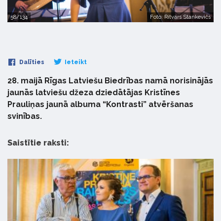
58/134
Foto: Ritvars Stankevičs
Dalīties
Ieteikt
28. maijā Rīgas Latviešu Biedrības namā norisinājās
jaunās latviešu džeza dziedātājas Kristīnes
Prauliņas jaunā albuma “Kontrasti” atvēršanas
svinības.
Saistītie raksti: