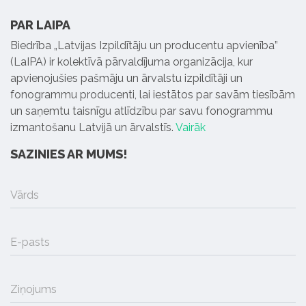
PAR LAIPA
Biedrība „Latvijas Izpildītāju un producentu apvienība”
(LaIPA) ir kolektīvā pārvaldījuma organizācija, kur
apvienojušies pašmāju un ārvalstu izpildītāji un
fonogrammu producenti, lai iestātos par savām tiesībām
un saņemtu taisnīgu atlīdzību par savu fonogrammu
izmantošanu Latvijā un ārvalstīs.
Vairāk
SAZINIES AR MUMS!
Vārds
E-pasts
Ziņojums