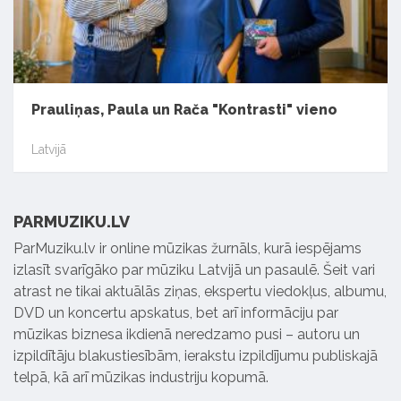
Prauliņas, Paula un Rača "Kontrasti" vieno
Latvijā
PARMUZIKU.LV
ParMuziku.lv ir online mūzikas žurnāls, kurā iespējams
izlasīt svarīgāko par mūziku Latvijā un pasaulē. Šeit vari
atrast ne tikai aktuālās ziņas, ekspertu viedokļus, albumu,
DVD un koncertu apskatus, bet arī informāciju par
mūzikas biznesa ikdienā neredzamo pusi – autoru un
izpildītāju blakustiesībām, ierakstu izpildījumu publiskajā
telpā, kā arī mūzikas industriju kopumā.