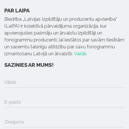
PAR LAIPA
Biedrība „Latvijas Izpildītāju un producentu apvienība”
(LaIPA) ir kolektīvā pārvaldījuma organizācija, kur
apvienojušies pašmāju un ārvalstu izpildītāji un
fonogrammu producenti, lai iestātos par savām tiesībām
un saņemtu taisnīgu atlīdzību par savu fonogrammu
izmantošanu Latvijā un ārvalstīs.
Vairāk
SAZINIES AR MUMS!
Vārds
E-pasts
Ziņojums