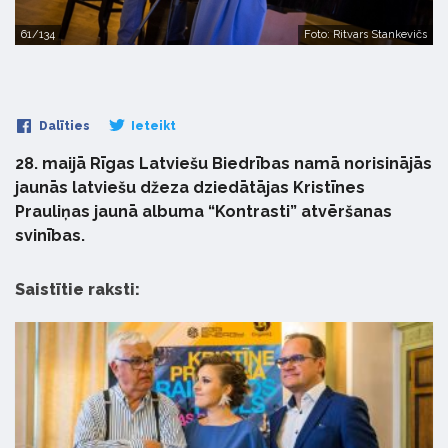
61/134
Foto: Ritvars Stankevičs
Dalīties
Ieteikt
28. maijā Rīgas Latviešu Biedrības namā norisinājās
jaunās latviešu džeza dziedātājas Kristīnes
Prauliņas jaunā albuma “Kontrasti” atvēršanas
svinības.
Saistītie raksti: