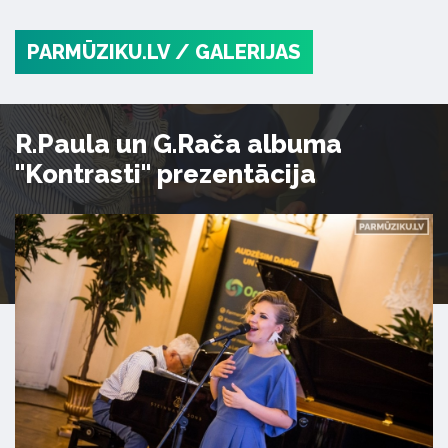
PARMŪZIKU.LV
/ GALERIJAS
R.Paula un G.Rača albuma
"Kontrasti" prezentācija