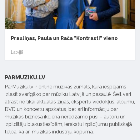
Prauliņas, Paula un Rača "Kontrasti" vieno
Latvijā
PARMUZIKU.LV
ParMuziku.lv ir online mūzikas žurnāls, kurā iespējams
izlasīt svarīgāko par mūziku Latvijā un pasaulē. Šeit vari
atrast ne tikai aktuālās ziņas, ekspertu viedokļus, albumu,
DVD un koncertu apskatus, bet arī informāciju par
mūzikas biznesa ikdienā neredzamo pusi – autoru un
izpildītāju blakustiesībām, ierakstu izpildījumu publiskajā
telpā, kā arī mūzikas industriju kopumā.