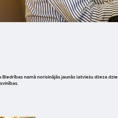
u Biedrības namā norisinājās jaunās latviešu džeza dzi
svinības.