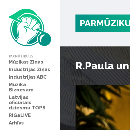
PARMŪZIKU
PARMŪZIKU.LV
Mūzikas Ziņas
R.Paula un
Industrijas Ziņas
Industrijas ABC
Mūzika
Biznesam
Latvijas
oficiālais
dziesmu TOPS
RIGaLIVE
Arhīvs