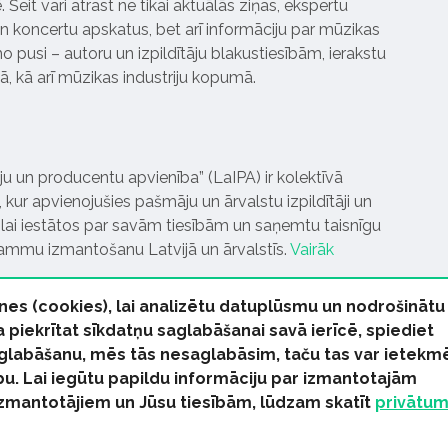
Šeit vari atrast ne tikai aktuālās ziņas, ekspertu
 koncertu apskatus, bet arī informāciju par mūzikas
 pusi – autoru un izpildītāju blakustiesībām, ierakstu
pā, kā arī mūzikas industriju kopumā.
tāju un producentu apvienība” (LaIPA) ir kolektīvā
 kur apvienojušies pašmāju un ārvalstu izpildītāji un
ai iestātos par savām tiesībām un saņemtu taisnīgu
rammu izmantošanu Latvijā un ārvalstīs.
Vairāk
nes (cookies), lai analizētu datuplūsmu un nodrošinātu
Ja piekrītat sīkdatņu saglabāšanai savā ierīcē, spiediet
 saglabāšanu, mēs tās nesaglabāsim, taču tas var ietekm
bu. Lai iegūtu papildu informāciju par izmantotajām
s tiesības paturētas
izmantotājiem un Jūsu tiesībām, lūdzam skatīt
privātu
kas Ziņas
Industrijas Ziņas
Industrijas ABC
Mūzika Biznes