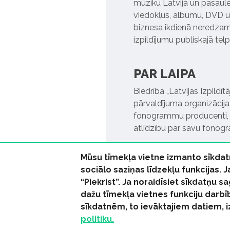
mūziku Latvijā un pasaulē. 
viedokļus, albumu, DVD un
biznesa ikdienā neredzamo
izpildījumu publiskajā tel
PAR LAIPA
Biedrība „Latvijas Izpildī
pārvaldījuma organizācija,
fonogrammu producenti, l
atlīdzību par savu fonog
Mūsu tīmekļa vietne izmanto sīkdat
sociālo saziņas līdzekļu funkcijas. 
“Piekrist”. Ja noraidīsiet sīkdatņu
dažu tīmekļa vietnes funkciju darbī
© 2026 parmuziku.lv, visa
sīkdatnēm, to ievāktajiem datiem, 
politiku.
RSS:
ParMuziku.lv
Mūzi