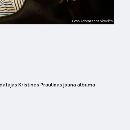
Foto: Ritvars Stankevičs
edātājas Kristīnes Prauliņas jaunā albuma