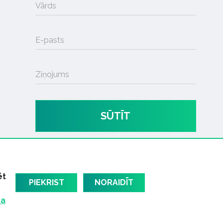
Vārds
E-pasts
Ziņojums
SŪTĪT
ēt
PIEKRIST
NORAIDĪT
ma
am
Latvijas oficiālais dziesmu TOPS
RIGaLIVE