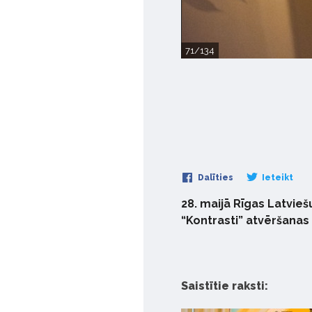
71/134
Dalīties
Ieteikt
28. maijā Rīgas Latvieš
“Kontrasti” atvēršanas 
Saistītie raksti: