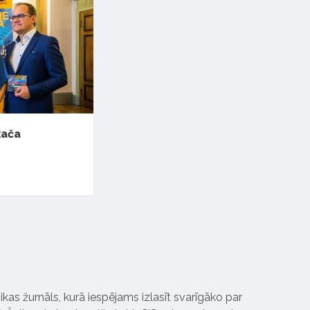
Rača
ikas žurnāls, kurā iespējams izlasīt svarīgāko par