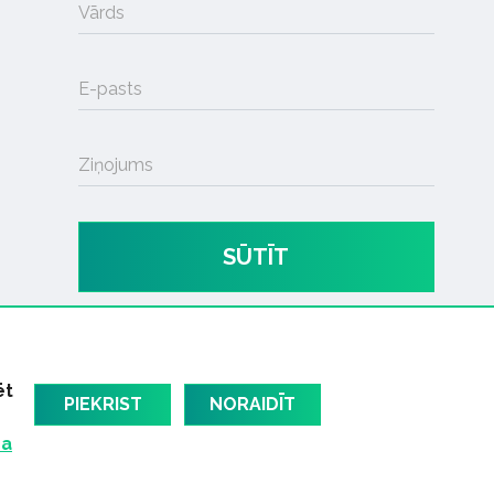
Vārds
E-pasts
Ziņojums
SŪTĪT
ēt
PIEKRIST
NORAIDĪT
ma
am
Latvijas oficiālais dziesmu TOPS
RIGaLIVE