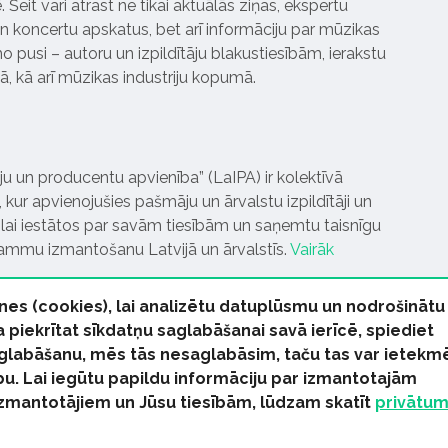
Šeit vari atrast ne tikai aktuālās ziņas, ekspertu
 koncertu apskatus, bet arī informāciju par mūzikas
 pusi – autoru un izpildītāju blakustiesībām, ierakstu
pā, kā arī mūzikas industriju kopumā.
tāju un producentu apvienība” (LaIPA) ir kolektīvā
 kur apvienojušies pašmāju un ārvalstu izpildītāji un
ai iestātos par savām tiesībām un saņemtu taisnīgu
rammu izmantošanu Latvijā un ārvalstīs.
Vairāk
nes (cookies), lai analizētu datuplūsmu un nodrošinātu
Ja piekrītat sīkdatņu saglabāšanai savā ierīcē, spiediet
 saglabāšanu, mēs tās nesaglabāsim, taču tas var ietekm
bu. Lai iegūtu papildu informāciju par izmantotajām
s tiesības paturētas
izmantotājiem un Jūsu tiesībām, lūdzam skatīt
privātu
kas Ziņas
Industrijas Ziņas
Industrijas ABC
Mūzika Biznes