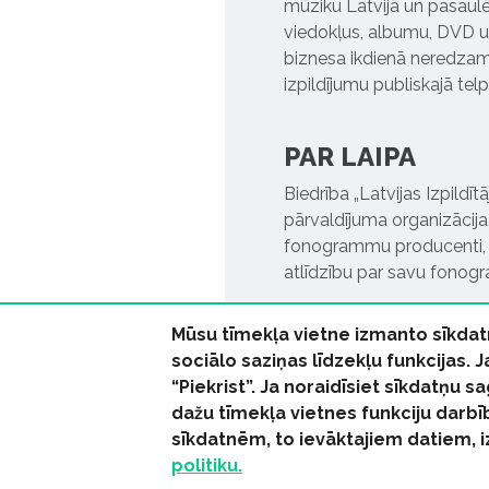
mūziku Latvijā un pasaulē. 
viedokļus, albumu, DVD un
biznesa ikdienā neredzamo
izpildījumu publiskajā tel
PAR LAIPA
Biedrība „Latvijas Izpildī
pārvaldījuma organizācija,
fonogrammu producenti, l
atlīdzību par savu fonog
Mūsu tīmekļa vietne izmanto sīkdat
sociālo saziņas līdzekļu funkcijas. 
“Piekrist”. Ja noraidīsiet sīkdatņu
dažu tīmekļa vietnes funkciju darbī
© 2026 parmuziku.lv, visa
sīkdatnēm, to ievāktajiem datiem, 
politiku.
RSS:
ParMuziku.lv
Mūzi