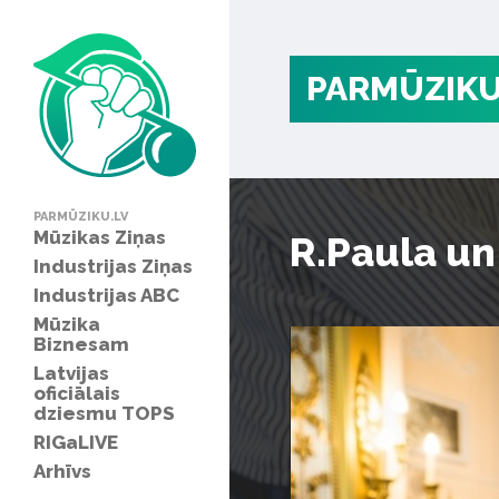
PARMŪZIKU
PARMŪZIKU.LV
Mūzikas Ziņas
R.Paula un
Industrijas Ziņas
Industrijas ABC
Mūzika
Biznesam
Latvijas
oficiālais
dziesmu TOPS
RIGaLIVE
Arhīvs