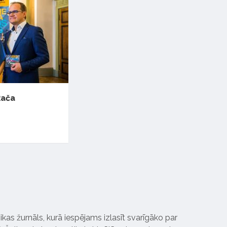
Rača
ikas žurnāls, kurā iespējams izlasīt svarīgāko par