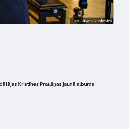
Foto: Ritvars Stankevičs
edātājas Kristīnes Prauliņas jaunā albuma