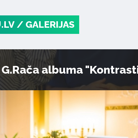
.LV
/ GALERIJAS
 G.Rača albuma "Kontrasti