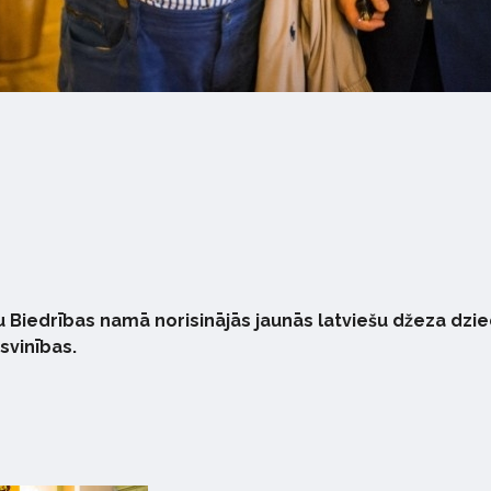
u Biedrības namā norisinājās jaunās latviešu džeza dzi
svinības.