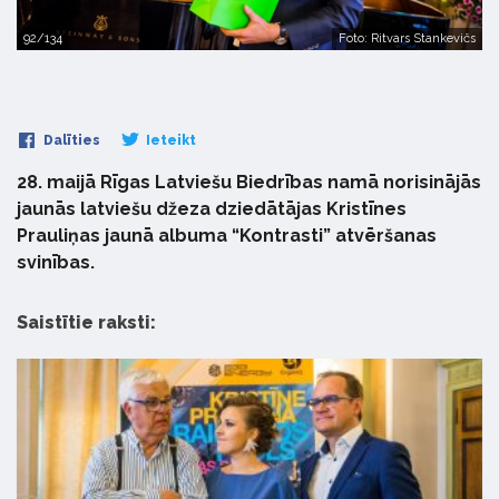
92/134
Foto: Ritvars Stankevičs
Dalīties
Ieteikt
28. maijā Rīgas Latviešu Biedrības namā norisinājās
jaunās latviešu džeza dziedātājas Kristīnes
Prauliņas jaunā albuma “Kontrasti” atvēršanas
svinības.
Saistītie raksti: