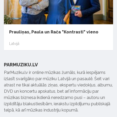
Prauliņas, Paula un Rača "Kontrasti" vieno
Latvijā
PARMUZIKU.LV
ParMuziku.lv ir online mūzikas žurnāls, kurā iespējams
izlasīt svarīgāko par mūziku Latvijā un pasaulē. Šeit vari
atrast ne tikai aktuālās ziņas, ekspertu viedokļus, albumu,
DVD un koncertu apskatus, bet arī informāciju par
mūzikas biznesa ikdienā neredzamo pusi – autoru un
izpildītāju blakustiesībām, ierakstu izpildījumu publiskajā
telpā, kā arī mūzikas industriju kopumā.