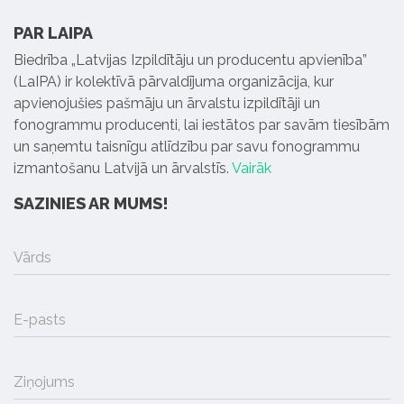
PAR LAIPA
Biedrība „Latvijas Izpildītāju un producentu apvienība”
(LaIPA) ir kolektīvā pārvaldījuma organizācija, kur
apvienojušies pašmāju un ārvalstu izpildītāji un
fonogrammu producenti, lai iestātos par savām tiesībām
un saņemtu taisnīgu atlīdzību par savu fonogrammu
izmantošanu Latvijā un ārvalstīs.
Vairāk
SAZINIES AR MUMS!
Vārds
E-pasts
Ziņojums