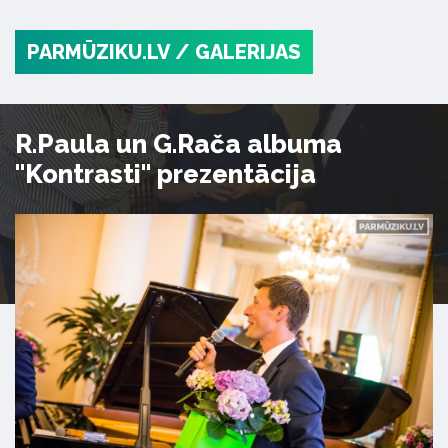
PARMŪZIKU.LV
/ GALERIJAS
R.Paula un G.Rača albuma
"Kontrasti" prezentācija