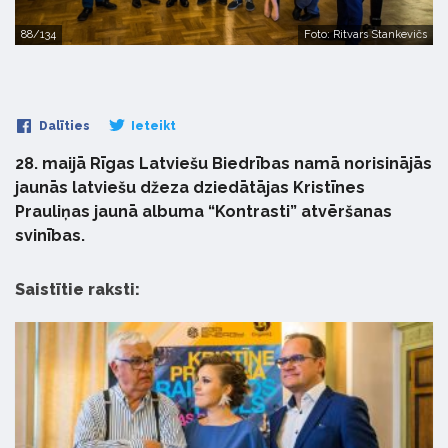
88/134
Foto: Ritvars Stankevičs
Dalīties
Ieteikt
28. maijā Rīgas Latviešu Biedrības namā norisinājās
jaunās latviešu džeza dziedātājas Kristīnes
Prauliņas jaunā albuma “Kontrasti” atvēršanas
svinības.
Saistītie raksti: