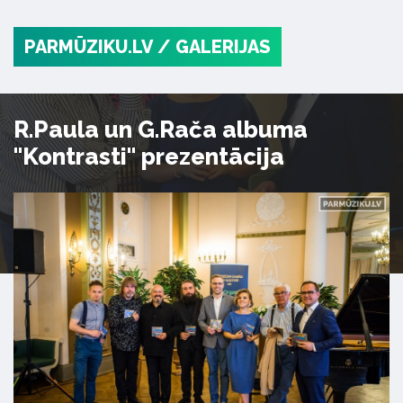
PARMŪZIKU.LV
/ GALERIJAS
R.Paula un G.Rača albuma
"Kontrasti" prezentācija