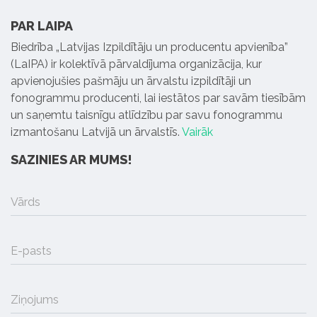
PAR LAIPA
Biedrība „Latvijas Izpildītāju un producentu apvienība”
(LaIPA) ir kolektīvā pārvaldījuma organizācija, kur
apvienojušies pašmāju un ārvalstu izpildītāji un
fonogrammu producenti, lai iestātos par savām tiesībām
un saņemtu taisnīgu atlīdzību par savu fonogrammu
izmantošanu Latvijā un ārvalstīs.
Vairāk
SAZINIES AR MUMS!
Vārds
E-pasts
Ziņojums