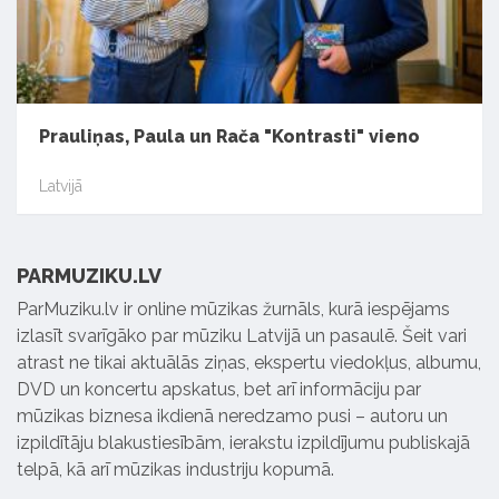
Prauliņas, Paula un Rača "Kontrasti" vieno
Latvijā
PARMUZIKU.LV
ParMuziku.lv ir online mūzikas žurnāls, kurā iespējams
izlasīt svarīgāko par mūziku Latvijā un pasaulē. Šeit vari
atrast ne tikai aktuālās ziņas, ekspertu viedokļus, albumu,
DVD un koncertu apskatus, bet arī informāciju par
mūzikas biznesa ikdienā neredzamo pusi – autoru un
izpildītāju blakustiesībām, ierakstu izpildījumu publiskajā
telpā, kā arī mūzikas industriju kopumā.