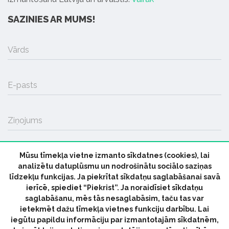
SAZINIES AR MUMS!
Vārds
E-pasts
Ziņojums
Mūsu tīmekļa vietne izmanto sīkdatnes (cookies), lai
SŪTĪT
analizētu datuplūsmu un nodrošinātu sociālo saziņas
līdzekļu funkcijas. Ja piekrītat sīkdatņu saglabāšanai savā
ierīcē, spiediet “Piekrist”. Ja noraidīsiet sīkdatņu
saglabāšanu, mēs tās nesaglabāsim, taču tas var
ietekmēt dažu tīmekļa vietnes funkciju darbību. Lai
iegūtu papildu informāciju par izmantotajām sīkdatnēm,
© 2026 parmuziku.lv, visas tiesības paturētas