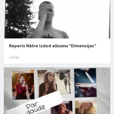
Reperis Nātre izdod albumu “Dimensijas”
Latvijā