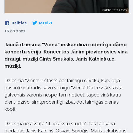
Publicitātes foto
Dalīties
Ieteikt
16.08.2022
Jaunā dziesma “Viena” ieskandina rudenī gaidāmo
koncertu sēriju. Koncertos Jānim pievienosies viņa
draugi, mūziķi Gints Smukais, Jānis Kalniņš u.c.
mūziķi.
Dziesma "Viena" ir stāsts par laimīgu cilvēku, kurš šajā
pasaulē ir atradis savu vienīgo "Vienu". Dažreiz šī stāsta
galvenais varonis nespēj tam noticēt, tāpēc viņš katru
dienu dzīvo, simtprocentīgi izbaudot laimīgās dienas
kopā.
Dziesma ierakstīta "JL ierakstu studija", tās tapšanā
piedalījās Jānis Kalniņš, Oskars Sproģis, Māris Jēkabsons,