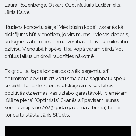
Laura Rozenberga, Oskars Ozoliņš, Juris Ludženieks,
Jānis Kalve.
"Rudens koncertu sērija "Mēs būsim kopā" izskanēs kā
aicinājums būt vienotiem, jo virs mums ir vienas debesis,
un lūgums atcerēties pamatvērtības – brīvību, mīlestību,
dzīvību. Vienotībā ir spēks, tikai kopā varam pārdzīvot
grūtus laikus un droši raudzīties nākotnē.
Es gribu, lai šajos koncertos cilvēki saņemtu arī
optimisma devu un dzīvotu smaidot/ saglabātu spēju
smaidīt. Tāpēc koncertos atskaņosim visas labās,
pozitīvās dziesmas, kas uzlabo garastāvokli, piemēram,
"Glāze piena", "Optimists". Skanēs arī pavisam jaunas
kompozīcijas no 2023.gadā gaidāmā albuma," tā par
koncertu stāsta Jānis Stībelis.