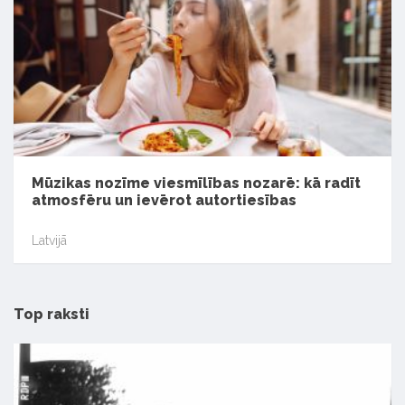
Mūzikas nozīme viesmīlības nozarē: kā radīt
atmosfēru un ievērot autortiesības
Latvijā
Top raksti