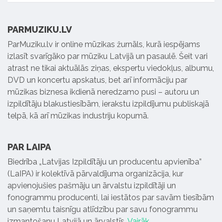
PARMUZIKU.LV
ParMuziku.lv ir online mūzikas žurnāls, kurā iespējams
izlasīt svarīgāko par mūziku Latvijā un pasaulē. Šeit vari
atrast ne tikai aktuālās ziņas, ekspertu viedokļus, albumu,
DVD un koncertu apskatus, bet arī informāciju par
mūzikas biznesa ikdienā neredzamo pusi – autoru un
izpildītāju blakustiesībām, ierakstu izpildījumu publiskajā
telpā, kā arī mūzikas industriju kopumā.
PAR LAIPA
Biedrība „Latvijas Izpildītāju un producentu apvienība”
(LaIPA) ir kolektīvā pārvaldījuma organizācija, kur
apvienojušies pašmāju un ārvalstu izpildītāji un
fonogrammu producenti, lai iestātos par savām tiesībām
un saņemtu taisnīgu atlīdzību par savu fonogrammu
izmantošanu Latvijā un ārvalstīs.
Vairāk