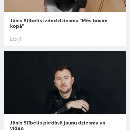
Jānis Stībelis izdod dziesmu “Mēs būsim
kopā”
Latvijā
Jānis Stībelis piedāvā jaunu dziesmu un
video