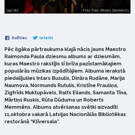
153/187
Foto: Foto: Ritvars Stankevičs
Dalīties
Ieteikt
Pēc ilgāka pārtraukuma klajā nācis jauns Maestro
Raimonda Paula dziesmu albums ar dziesmām,
kuras Maestro rakstījis šī brīža pazīstamākajiem
populārās mūzikas izpildītājiem. Albuma ierakstā
piedalījušies Intars Busulis, Dināra Rudāne, Marija
Naumova, Normunds Rutulis, Kristīne Prauliņa,
Zigfrīds Muktupāvels, Ralfs Eilands, Samanta Tīna,
Mārtiņš Ruskis, Rūta Dūduma un Roberts
Memmēns. Albums atvēršanas svētki aizvadīti
11.oktobra vakarā Latvijas Nacionālās Bibliotēkas
restorānā “Klīversala”.