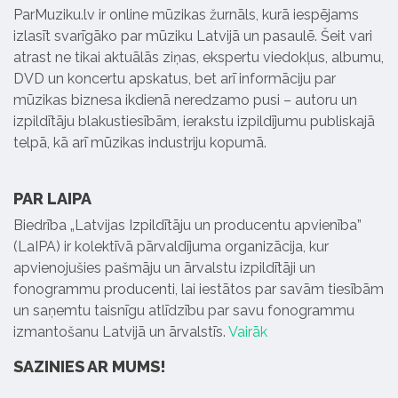
ParMuziku.lv ir online mūzikas žurnāls, kurā iespējams
izlasīt svarīgāko par mūziku Latvijā un pasaulē. Šeit vari
atrast ne tikai aktuālās ziņas, ekspertu viedokļus, albumu,
DVD un koncertu apskatus, bet arī informāciju par
mūzikas biznesa ikdienā neredzamo pusi – autoru un
izpildītāju blakustiesībām, ierakstu izpildījumu publiskajā
telpā, kā arī mūzikas industriju kopumā.
PAR LAIPA
Biedrība „Latvijas Izpildītāju un producentu apvienība”
(LaIPA) ir kolektīvā pārvaldījuma organizācija, kur
apvienojušies pašmāju un ārvalstu izpildītāji un
fonogrammu producenti, lai iestātos par savām tiesībām
un saņemtu taisnīgu atlīdzību par savu fonogrammu
izmantošanu Latvijā un ārvalstīs.
Vairāk
SAZINIES AR MUMS!