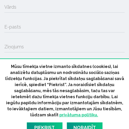
Vārds
E-pasts
Ziņojums
Mūsu tīmekļa vietne izmanto sīkdatnes (cookies), lai
SŪTĪT
analizētu datuplūsmu un nodrošinātu sociālo saziņas
līdzekļu funkcijas. Ja piekrītat sīkdatņu saglabāšanai savā
ierīcē, spiediet “Piekrist”. Ja noraidīsiet sīkdatņu
saglabāšanu, mēs tās nesaglabāsim, taču tas var
ietekmēt dažu tīmekļa vietnes funkciju darbību. Lai
iegūtu papildu informāciju par izmantotajām sīkdatnēm,
© 2026 parmuziku.lv, visas tiesības paturētas
to ievāktajiem datiem, izmantotājiem un Jūsu tiesībām,
lūdzam skatīt
privātuma politiku.
RSS:
ParMuziku.lv
Mūzikas Ziņas
Industrijas Ziņas
Industrijas ABC
Mūzika Biznesam
Latvijas oficiālais
PIEKRIST
NORAIDĪT