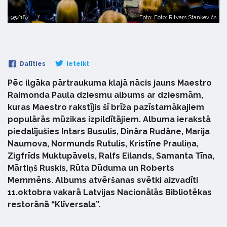
95/187
Foto: Foto: Ritvars Stankevičs
Dalīties
Ieteikt
Pēc ilgāka pārtraukuma klajā nācis jauns Maestro
Raimonda Paula dziesmu albums ar dziesmām,
kuras Maestro rakstījis šī brīža pazīstamākajiem
populārās mūzikas izpildītājiem. Albuma ierakstā
piedalījušies Intars Busulis, Dināra Rudāne, Marija
Naumova, Normunds Rutulis, Kristīne Prauliņa,
Zigfrīds Muktupāvels, Ralfs Eilands, Samanta Tīna,
Mārtiņš Ruskis, Rūta Dūduma un Roberts
Memmēns. Albums atvēršanas svētki aizvadīti
11.oktobra vakarā Latvijas Nacionālās Bibliotēkas
restorānā “Klīversala”.