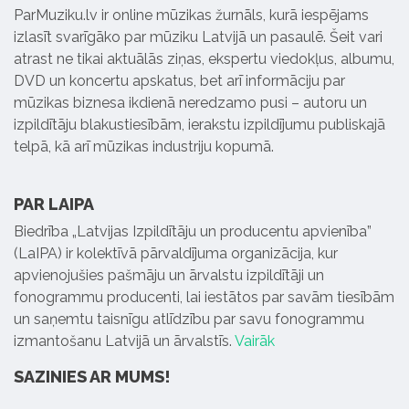
ParMuziku.lv ir online mūzikas žurnāls, kurā iespējams
izlasīt svarīgāko par mūziku Latvijā un pasaulē. Šeit vari
atrast ne tikai aktuālās ziņas, ekspertu viedokļus, albumu,
DVD un koncertu apskatus, bet arī informāciju par
mūzikas biznesa ikdienā neredzamo pusi – autoru un
izpildītāju blakustiesībām, ierakstu izpildījumu publiskajā
telpā, kā arī mūzikas industriju kopumā.
PAR LAIPA
Biedrība „Latvijas Izpildītāju un producentu apvienība”
(LaIPA) ir kolektīvā pārvaldījuma organizācija, kur
apvienojušies pašmāju un ārvalstu izpildītāji un
fonogrammu producenti, lai iestātos par savām tiesībām
un saņemtu taisnīgu atlīdzību par savu fonogrammu
izmantošanu Latvijā un ārvalstīs.
Vairāk
SAZINIES AR MUMS!