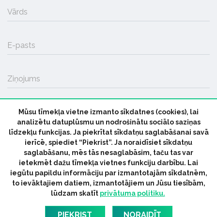
Vārds
E-pasts
Ziņojums
Mūsu tīmekļa vietne izmanto sīkdatnes (cookies), lai
SŪTĪT
analizētu datuplūsmu un nodrošinātu sociālo saziņas
līdzekļu funkcijas. Ja piekrītat sīkdatņu saglabāšanai savā
ierīcē, spiediet “Piekrist”. Ja noraidīsiet sīkdatņu
saglabāšanu, mēs tās nesaglabāsim, taču tas var
ietekmēt dažu tīmekļa vietnes funkciju darbību. Lai
iegūtu papildu informāciju par izmantotajām sīkdatnēm,
© 2026 parmuziku.lv, visas tiesības paturētas
to ievāktajiem datiem, izmantotājiem un Jūsu tiesībām,
lūdzam skatīt
privātuma politiku.
RSS:
ParMuziku.lv
Mūzikas Ziņas
Industrijas Ziņas
Industrijas ABC
Mūzika Biznesam
Latvijas oficiālais
PIEKRIST
NORAIDĪT