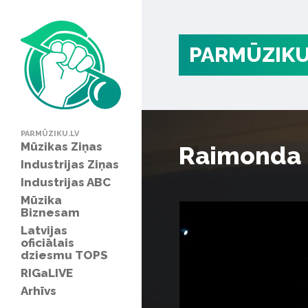
PARMŪZIKU
PARMŪZIKU.LV
Mūzikas Ziņas
Raimonda 
Industrijas Ziņas
Industrijas ABC
Mūzika
Biznesam
Latvijas
oficiālais
dziesmu TOPS
RIGaLIVE
Arhīvs