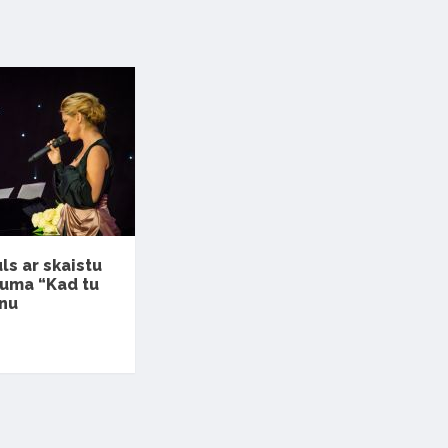
s ar skaistu
buma “Kad tu
anu