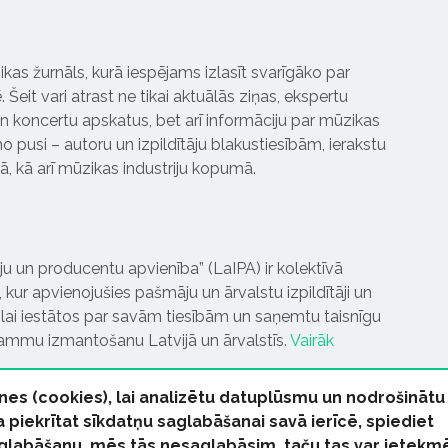
ikas žurnāls, kurā iespējams izlasīt svarīgāko par
Šeit vari atrast ne tikai aktuālās ziņas, ekspertu
 koncertu apskatus, bet arī informāciju par mūzikas
 pusi – autoru un izpildītāju blakustiesībām, ierakstu
pā, kā arī mūzikas industriju kopumā.
tāju un producentu apvienība” (LaIPA) ir kolektīvā
 kur apvienojušies pašmāju un ārvalstu izpildītāji un
ai iestātos par savām tiesībām un saņemtu taisnīgu
rammu izmantošanu Latvijā un ārvalstīs.
Vairāk
nes (cookies), lai analizētu datuplūsmu un nodrošinātu
Ja piekrītat sīkdatņu saglabāšanai savā ierīcē, spiediet
 saglabāšanu, mēs tās nesaglabāsim, taču tas var ietekm