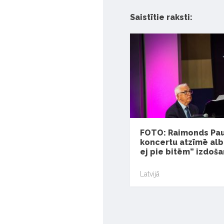
Saistītie raksti:
FOTO: Raimonds Paul
koncertu atzīmē al
ej pie bitēm” izdoš
Latvijā