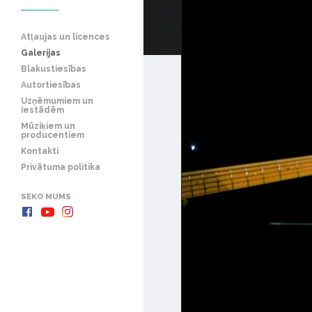
Atļaujas un licences
Galerijas
Blakustiesības
Autortiesības
Uzņēmumiem un
iestādēm
Mūziķiem un
producentiem
Kontakti
Privātuma politika
SEKO MUMS