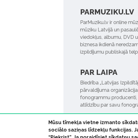
PARMUZIKU.LV
ParMuziku.lv ir online mūz
mūziku Latvijā un pasaulē. 
viedokļus, albumu, DVD un
biznesa ikdienā neredzamo
izpildījumu publiskajā tel
PAR LAIPA
Biedrība „Latvijas Izpildī
pārvaldījuma organizācija,
fonogrammu producenti, l
atlīdzību par savu fonog
Mūsu tīmekļa vietne izmanto sīkdat
sociālo saziņas līdzekļu funkcijas. 
“Piekrist”. Ja noraidīsiet sīkdatņu