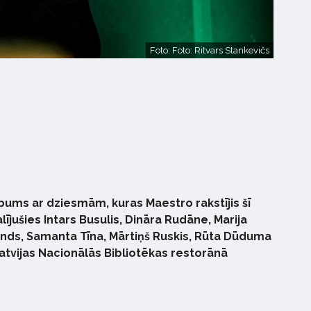
Foto: Foto: Ritvars Stankevičs
ums ar dziesmām, kuras Maestro rakstījis šī
jušies Intars Busulis, Dināra Rudāne, Marija
lands, Samanta Tīna, Mārtiņš Ruskis, Rūta Dūduma
tvijas Nacionālās Bibliotēkas restorānā