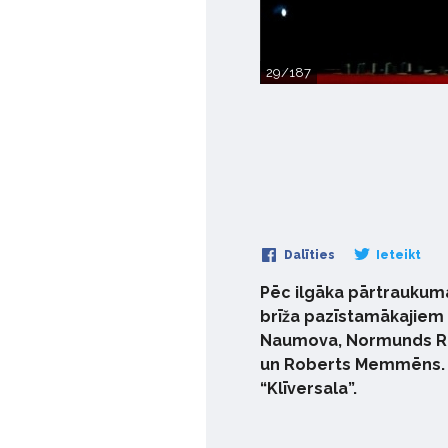
29/187
Dalīties
Ieteikt
Pēc ilgāka pārtraukuma
brīža pazīstamākajiem p
Naumova, Normunds Rutu
un Roberts Memmēns. Al
“Klīversala”.