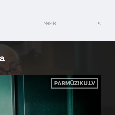
Meklēt
a