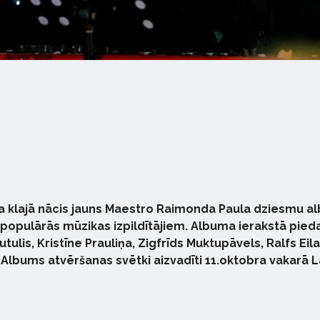
 klajā nācis jauns Maestro Raimonda Paula dziesmu alb
opulārās mūzikas izpildītājiem. Albuma ierakstā piedalī
lis, Kristīne Prauliņa, Zigfrīds Muktupāvels, Ralfs Ei
bums atvēršanas svētki aizvadīti 11.oktobra vakarā La