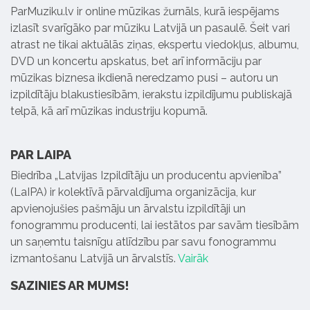
ParMuziku.lv ir online mūzikas žurnāls, kurā iespējams
izlasīt svarīgāko par mūziku Latvijā un pasaulē. Šeit vari
atrast ne tikai aktuālās ziņas, ekspertu viedokļus, albumu,
DVD un koncertu apskatus, bet arī informāciju par
mūzikas biznesa ikdienā neredzamo pusi – autoru un
izpildītāju blakustiesībām, ierakstu izpildījumu publiskajā
telpā, kā arī mūzikas industriju kopumā.
PAR LAIPA
Biedrība „Latvijas Izpildītāju un producentu apvienība”
(LaIPA) ir kolektīvā pārvaldījuma organizācija, kur
apvienojušies pašmāju un ārvalstu izpildītāji un
fonogrammu producenti, lai iestātos par savām tiesībām
un saņemtu taisnīgu atlīdzību par savu fonogrammu
izmantošanu Latvijā un ārvalstīs.
Vairāk
SAZINIES AR MUMS!