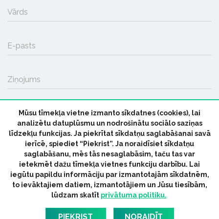
Vārds
E-pasts
Ziņojums
Mūsu tīmekļa vietne izmanto sīkdatnes (cookies), lai
SŪTĪT
analizētu datuplūsmu un nodrošinātu sociālo saziņas
līdzekļu funkcijas. Ja piekrītat sīkdatņu saglabāšanai savā
ierīcē, spiediet “Piekrist”. Ja noraidīsiet sīkdatņu
saglabāšanu, mēs tās nesaglabāsim, taču tas var
ietekmēt dažu tīmekļa vietnes funkciju darbību. Lai
iegūtu papildu informāciju par izmantotajām sīkdatnēm,
© 2026 parmuziku.lv, visas tiesības paturētas
to ievāktajiem datiem, izmantotājiem un Jūsu tiesībām,
lūdzam skatīt
privātuma politiku.
RSS:
ParMuziku.lv
Mūzikas Ziņas
Industrijas Ziņas
Industrijas ABC
Mūzika Biznesam
Latvijas oficiālais
PIEKRIST
NORAIDĪT