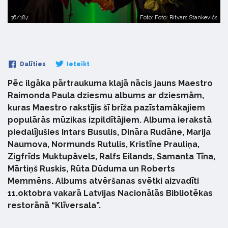
36/187
Foto: Foto: Ritvars Stankevičs
Dalīties
Ieteikt
Pēc ilgāka pārtraukuma klajā nācis jauns Maestro
Raimonda Paula dziesmu albums ar dziesmām,
kuras Maestro rakstījis šī brīža pazīstamākajiem
populārās mūzikas izpildītājiem. Albuma ierakstā
piedalījušies Intars Busulis, Dināra Rudāne, Marija
Naumova, Normunds Rutulis, Kristīne Prauliņa,
Zigfrīds Muktupāvels, Ralfs Eilands, Samanta Tīna,
Mārtiņš Ruskis, Rūta Dūduma un Roberts
Memmēns. Albums atvēršanas svētki aizvadīti
11.oktobra vakarā Latvijas Nacionālās Bibliotēkas
restorānā “Klīversala”.