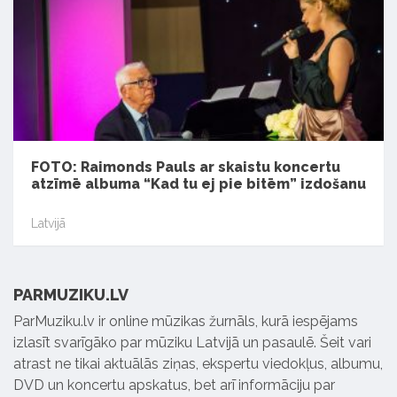
FOTO: Raimonds Pauls ar skaistu koncertu
atzīmē albuma “Kad tu ej pie bitēm” izdošanu
Latvijā
PARMUZIKU.LV
ParMuziku.lv ir online mūzikas žurnāls, kurā iespējams
izlasīt svarīgāko par mūziku Latvijā un pasaulē. Šeit vari
atrast ne tikai aktuālās ziņas, ekspertu viedokļus, albumu,
DVD un koncertu apskatus, bet arī informāciju par