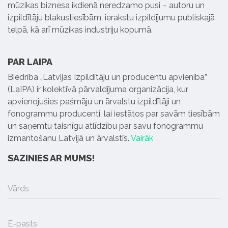
mūzikas biznesa ikdienā neredzamo pusi – autoru un
izpildītāju blakustiesībām, ierakstu izpildījumu publiskajā
telpā, kā arī mūzikas industriju kopumā.
PAR LAIPA
Biedrība „Latvijas Izpildītāju un producentu apvienība”
(LaIPA) ir kolektīvā pārvaldījuma organizācija, kur
apvienojušies pašmāju un ārvalstu izpildītāji un
fonogrammu producenti, lai iestātos par savām tiesībām
un saņemtu taisnīgu atlīdzību par savu fonogrammu
izmantošanu Latvijā un ārvalstīs.
Vairāk
SAZINIES AR MUMS!
Vārds
E-pasts