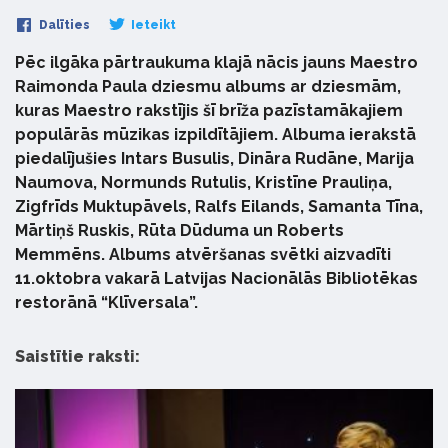
Dalīties
Ieteikt
Pēc ilgāka pārtraukuma klajā nācis jauns Maestro
Raimonda Paula dziesmu albums ar dziesmām,
kuras Maestro rakstījis šī brīža pazīstamākajiem
populārās mūzikas izpildītājiem. Albuma ierakstā
piedalījušies Intars Busulis, Dināra Rudāne, Marija
Naumova, Normunds Rutulis, Kristīne Prauliņa,
Zigfrīds Muktupāvels, Ralfs Eilands, Samanta Tīna,
Mārtiņš Ruskis, Rūta Dūduma un Roberts
Memmēns. Albums atvēršanas svētki aizvadīti
11.oktobra vakarā Latvijas Nacionālās Bibliotēkas
restorānā “Klīversala”.
Saistītie raksti: