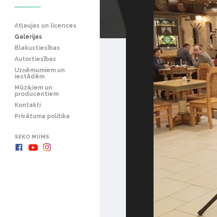
Atļaujas un licences
Galerijas
Blakustiesības
Autortiesības
Uzņēmumiem un
iestādēm
Mūziķiem un
producentiem
Kontakti
Privātuma politika
SEKO MUMS