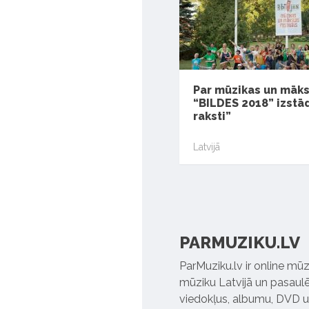
Par mūzikas un māks
“BILDES 2018” izstā
raksti”
Latvijā
PARMUZIKU.LV
ParMuziku.lv ir online mūz
mūziku Latvijā un pasaulē. 
viedokļus, albumu, DVD un