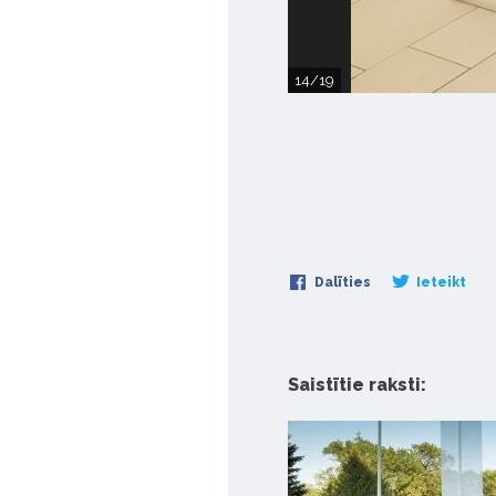
14/19
Dalīties
Ieteikt
Saistītie raksti: