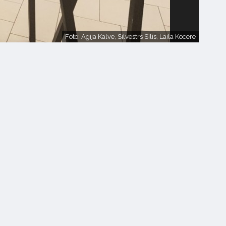
Foto: Agija Kalve, Silvestrs Sīlis, Laila Kocere