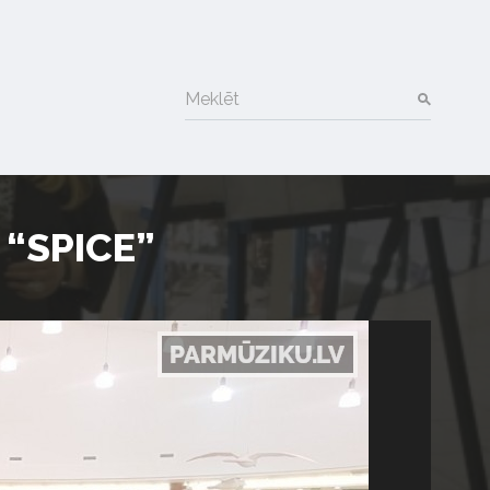
Meklēt
 “SPICE”