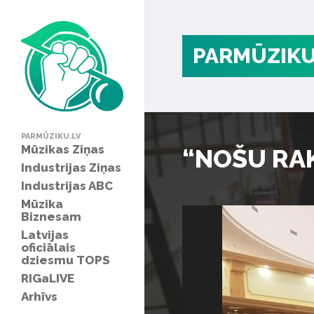
PARMŪZIKU
PARMŪZIKU.LV
Mūzikas Ziņas
“NOŠU RAKS
Industrijas Ziņas
Industrijas ABC
Mūzika
Biznesam
Latvijas
oficiālais
dziesmu TOPS
RIGaLIVE
Arhīvs