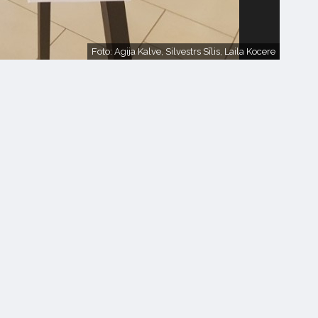
Foto: Agija Kalve, Silvestrs Sīlis, Laila Kocere