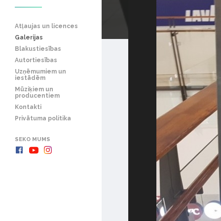
Atļaujas un licences
Galerijas
Blakustiesības
Autortiesības
Uzņēmumiem un
iestādēm
Mūziķiem un
producentiem
Kontakti
Privātuma politika
SEKO MUMS