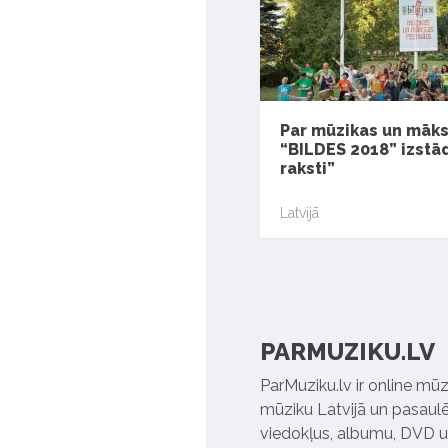
Par mūzikas un māks
“BILDES 2018” izstā
raksti”
Latvijā
PARMUZIKU.LV
ParMuziku.lv ir online mūz
mūziku Latvijā un pasaulē. 
viedokļus, albumu, DVD un