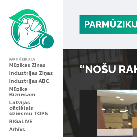
PARMŪZIKU
PARMŪZIKU.LV
Mūzikas Ziņas
“NOŠU RAKS
Industrijas Ziņas
Industrijas ABC
Mūzika
Biznesam
Latvijas
oficiālais
dziesmu TOPS
RIGaLIVE
Arhīvs