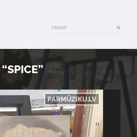
Meklēt
 “SPICE”