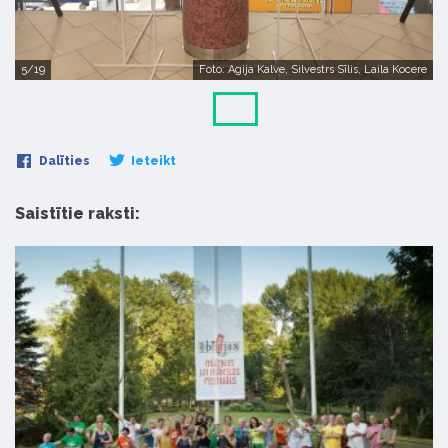
5/19
Foto: Agija Kalve, Silvestrs Sīlis, Laila Kocere
Dalīties
Ieteikt
Saistītie raksti: