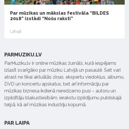
Par mūzikas un mākslas festivāla “BILDES
2018” izstādi “Nošu raksti”
Latvijā
PARMUZIKU.LV
ParMuziku.lv ir online mūzikas žurnāls, kurā iespējams
izlasīt svarīgāko par mūziku Latvijā un pasaulē. Šeit vari
atrast ne tikai aktuālās ziņas, ekspertu viedokļus, albumu,
DVD un koncertu apskatus, bet arī informāciju par
mūzikas biznesa ikdienā neredzamo pusi – autoru un
izpildītāju blakustiesībām, ierakstu izpildījumu publiskajā
telpā, kā arī mūzikas industriju kopumā.
PAR LAIPA