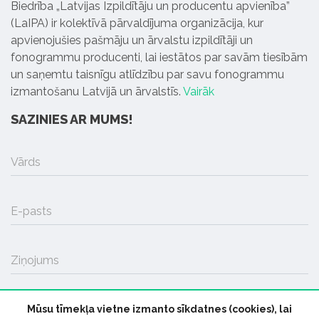
Biedrība „Latvijas Izpildītāju un producentu apvienība”
(LaIPA) ir kolektīvā pārvaldījuma organizācija, kur
apvienojušies pašmāju un ārvalstu izpildītāji un
fonogrammu producenti, lai iestātos par savām tiesībām
un saņemtu taisnīgu atlīdzību par savu fonogrammu
izmantošanu Latvijā un ārvalstīs.
Vairāk
SAZINIES AR MUMS!
Vārds
E-pasts
Ziņojums
Mūsu tīmekļa vietne izmanto sīkdatnes (cookies), lai