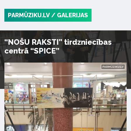
PARMŪZIKU.LV
/ GALERIJAS
“NOŠU RAKSTI” tirdzniecības
centrā “SPICE”