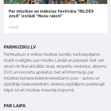
Par mūzikas un mākslas festivāla “BILDES
2018” izstādi “Nošu raksti”
Latvijā
PARMUZIKU.LV
ParMuziku.lv ir online mūzikas žurnāls, kurā iespējams
izlasīt svarīgāko par mūziku Latvijā un pasaulē. Šeit vari
atrast ne tikai aktuālās ziņas, ekspertu viedokļus, albumu,
DVD un koncertu apskatus, bet arī informāciju par
mūzikas biznesa ikdienā neredzamo pusi – autoru un
izpildītāju blakustiesībām, ierakstu izpildījumu publiskajā
telpā, kā arī mūzikas industriju kopumā.
PAR LAIPA