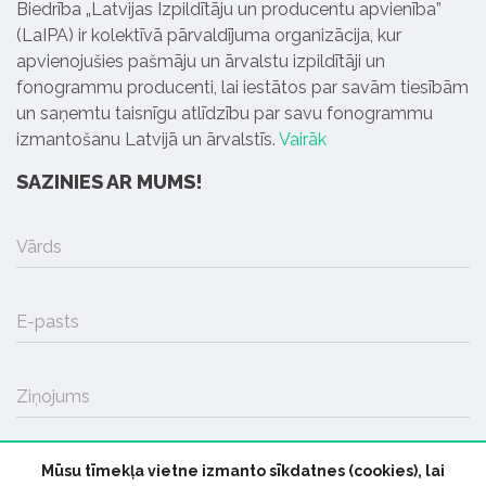
Biedrība „Latvijas Izpildītāju un producentu apvienība”
(LaIPA) ir kolektīvā pārvaldījuma organizācija, kur
apvienojušies pašmāju un ārvalstu izpildītāji un
fonogrammu producenti, lai iestātos par savām tiesībām
un saņemtu taisnīgu atlīdzību par savu fonogrammu
izmantošanu Latvijā un ārvalstīs.
Vairāk
SAZINIES AR MUMS!
Vārds
E-pasts
Ziņojums
Mūsu tīmekļa vietne izmanto sīkdatnes (cookies), lai