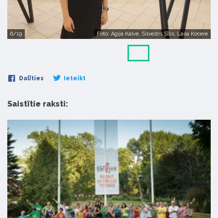
6/19
Foto: Agija Kalve, Silvestrs Sīlis, Laila Kocere
Dalīties
Ieteikt
Saistītie raksti: