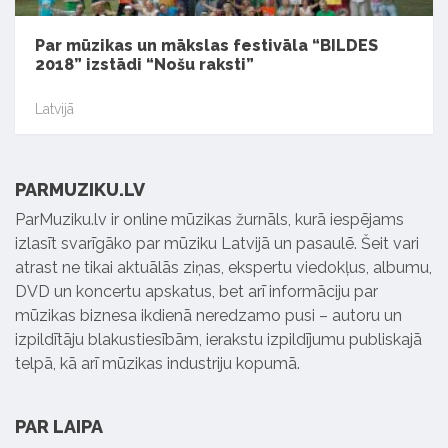
Par mūzikas un mākslas festivāla “BILDES
2018” izstādi “Nošu raksti”
Latvijā
PARMUZIKU.LV
ParMuziku.lv ir online mūzikas žurnāls, kurā iespējams
izlasīt svarīgāko par mūziku Latvijā un pasaulē. Šeit vari
atrast ne tikai aktuālās ziņas, ekspertu viedokļus, albumu,
DVD un koncertu apskatus, bet arī informāciju par
mūzikas biznesa ikdienā neredzamo pusi – autoru un
izpildītāju blakustiesībām, ierakstu izpildījumu publiskajā
telpā, kā arī mūzikas industriju kopumā.
PAR LAIPA