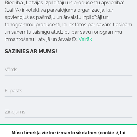
Biedrība „Latvijas Izpildītāju un producentu apvienība”
(LaIPA) ir kolektīvā pārvaldījuma organizācija, kur
apvienojušies pašmāju un ārvalstu izpildītāji un
fonogrammu producenti, lai iestātos par savām tiesībām
un saņemtu taisnīgu atlīdzību par savu fonogrammu
izmantošanu Latvijā un ārvalstīs.
Vairāk
SAZINIES AR MUMS!
Vārds
E-pasts
Ziņojums
Mūsu tīmekļa vietne izmanto sīkdatnes (cookies), lai