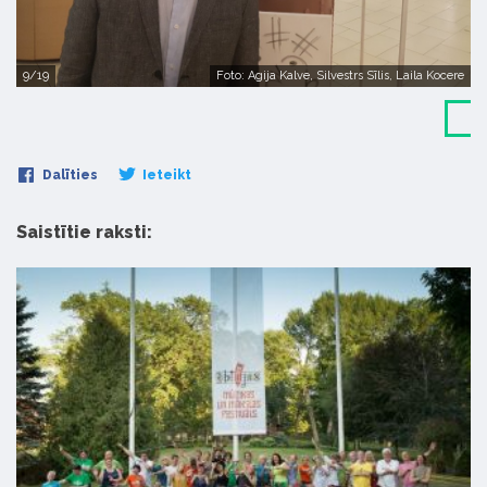
9/19
Foto: Agija Kalve, Silvestrs Sīlis, Laila Kocere
Dalīties
Ieteikt
Saistītie raksti: