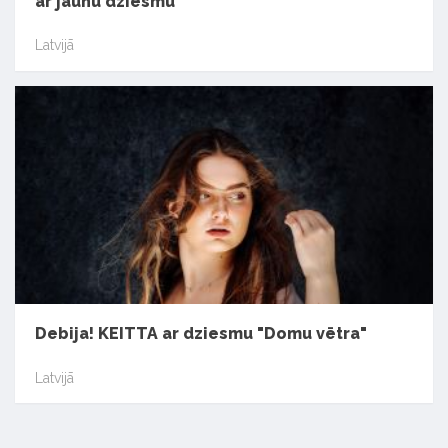
ar jaunu dziesmu
Latvijā
Debija! KEITTA ar dziesmu "Domu vētra"
Latvijā