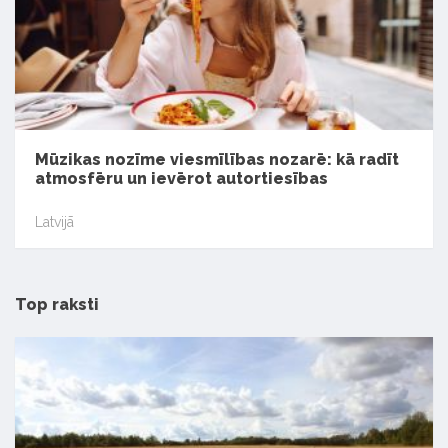
Mūzikas nozīme viesmīlības nozarē: kā radīt
atmosfēru un ievērot autortiesības
Latvijā
Top raksti