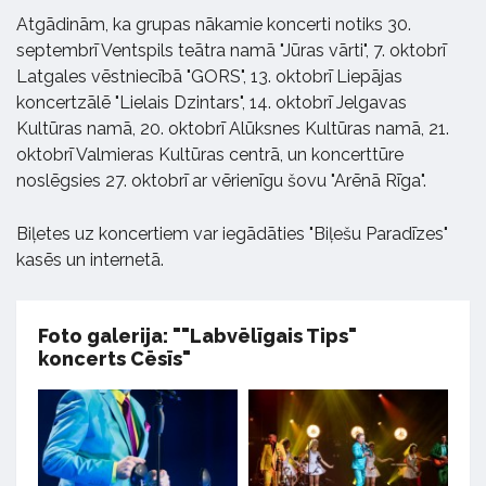
Atgādinām, ka grupas nākamie koncerti notiks 30.
septembrī Ventspils teātra namā "Jūras vārti", 7. oktobrī
Latgales vēstniecībā "GORS", 13. oktobrī Liepājas
koncertzālē "Lielais Dzintars", 14. oktobrī Jelgavas
Kultūras namā, 20. oktobrī Alūksnes Kultūras namā, 21.
oktobrī Valmieras Kultūras centrā, un koncerttūre
noslēgsies 27. oktobrī ar vērienīgu šovu "Arēnā Rīga".
Biļetes uz koncertiem var iegādāties "Biļešu Paradīzes"
kasēs un internetā.
Foto galerija: ""Labvēlīgais Tips"
koncerts Cēsīs"