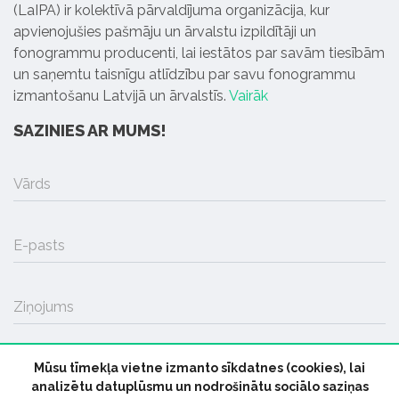
(LaIPA) ir kolektīvā pārvaldījuma organizācija, kur
apvienojušies pašmāju un ārvalstu izpildītāji un
fonogrammu producenti, lai iestātos par savām tiesībām
un saņemtu taisnīgu atlīdzību par savu fonogrammu
izmantošanu Latvijā un ārvalstīs.
Vairāk
SAZINIES AR MUMS!
Vārds
E-pasts
Ziņojums
Mūsu tīmekļa vietne izmanto sīkdatnes (cookies), lai
SŪTĪT
analizētu datuplūsmu un nodrošinātu sociālo saziņas