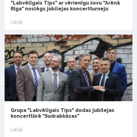
"Labvēlīgais Tips" ar vērienīgu šovu "Arēnā
Rīga" noslēgs jubilejas koncertturneju
Latvijā
Grupa "Labvēlīgais Tips" dodas jubilejas
koncerttūrē "Sudrabkāzas"
Latvijā