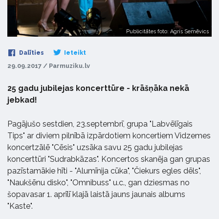
Publicitātes foto: Agris Semēvics
Dalīties
Ieteikt
29.09.2017 / Parmuziku.lv
25 gadu jubilejas koncerttūre - krāšņāka nekā
jebkad!
Pagājušo sestdien, 23.septembrī, grupa "Labvēlīgais
Tips" ar diviem pilnībā izpārdotiem koncertiem Vidzemes
koncertzālē "Cēsis" uzsāka savu 25 gadu jubilejas
koncerttūri "Sudrabkāzas". Koncertos skanēja gan grupas
pazīstamākie hīti - "Alumīnija cūka", "Čiekurs egles dēls",
"Naukšēnu disko", "Omnibuss" u.c., gan dziesmas no
šopavasar 1. aprīlī klajā laistā jauns jaunais albums
"Kaste".