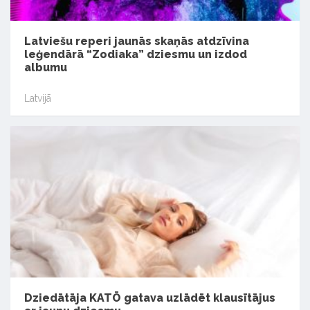
Latviešu reperi jaunās skaņās atdzīvina
leģendārā “Zodiaka” dziesmu un izdod
albumu
Latvijā
Dziedātāja KATŌ gatava uzlādēt klausītājus