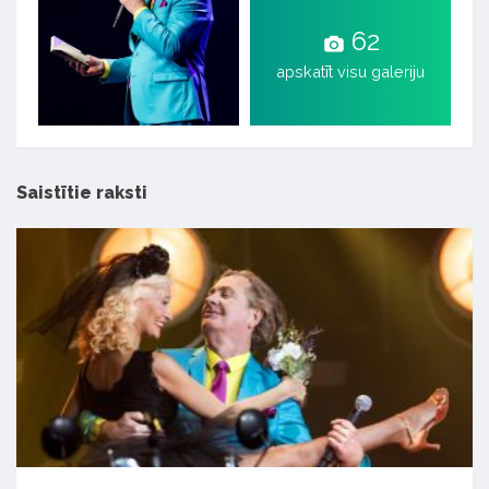
62
apskatīt visu galeriju
Saistītie raksti