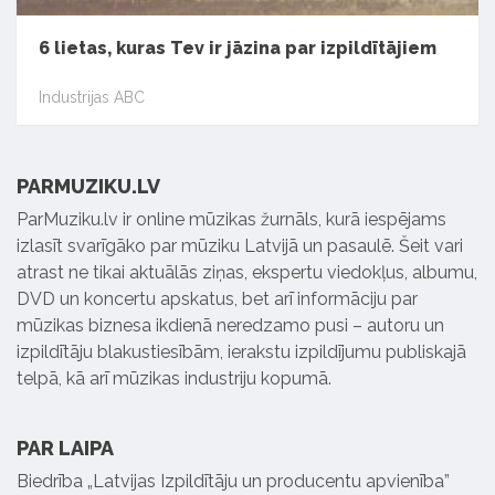
6 lietas, kuras Tev ir jāzina par izpildītājiem
Industrijas ABC
PARMUZIKU.LV
ParMuziku.lv ir online mūzikas žurnāls, kurā iespējams
izlasīt svarīgāko par mūziku Latvijā un pasaulē. Šeit vari
atrast ne tikai aktuālās ziņas, ekspertu viedokļus, albumu,
DVD un koncertu apskatus, bet arī informāciju par
mūzikas biznesa ikdienā neredzamo pusi – autoru un
izpildītāju blakustiesībām, ierakstu izpildījumu publiskajā
telpā, kā arī mūzikas industriju kopumā.
PAR LAIPA
Biedrība „Latvijas Izpildītāju un producentu apvienība”