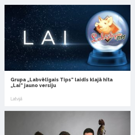
Grupa „Labvēlīgais Tips” laidīs klajā hīta
„Lai” jauno versiju
Latvijā