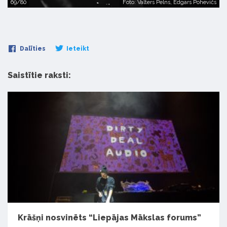
69/80
Foto: Valters Pelns, Edgars Pohevičs
Dalīties
Ieteikt
Saistītie raksti:
Krāšņi nosvinēts “Liepājas Mākslas forums”