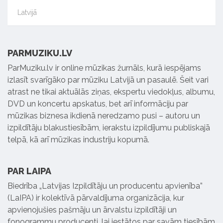
Latvijā
PARMUZIKU.LV
ParMuziku.lv ir online mūzikas žurnāls, kurā iespējams
izlasīt svarīgāko par mūziku Latvijā un pasaulē. Šeit vari
atrast ne tikai aktuālās ziņas, ekspertu viedokļus, albumu,
DVD un koncertu apskatus, bet arī informāciju par
mūzikas biznesa ikdienā neredzamo pusi – autoru un
izpildītāju blakustiesībām, ierakstu izpildījumu publiskajā
telpā, kā arī mūzikas industriju kopumā.
PAR LAIPA
Biedrība „Latvijas Izpildītāju un producentu apvienība”
(LaIPA) ir kolektīvā pārvaldījuma organizācija, kur
apvienojušies pašmāju un ārvalstu izpildītāji un
fonogrammu producenti, lai iestātos par savām tiesībām