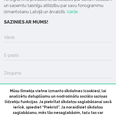
un saņemtu taisnīgu atlīdzību par savu fonogrammu
izmantošanu Latvijā un ārvalstīs.
Vairāk
SAZINIES AR MUMS!
Vārds
E-pasts
Ziņojums
Mūsu tīmekļa vietne izmanto sīkdatnes (cookies), lai
SŪTĪT
analizētu datuplūsmu un nodrošinātu sociālo saziņas
līdzekļu funkcijas. Ja piekrītat sīkdatņu saglabāšanai savā
ierīcē, spiediet “Piekrist”. Ja noraidīsiet sīkdatņu
saglabāšanu, mēs tās nesaglabāsim, taču tas var