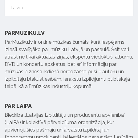
Latvijā
PARMUZIKU.LV
ParMuziku.lv ir online mūzikas žurnāls, kurā iespējams
izlasīt svarīgāko par mūziku Latvijā un pasaulē. Šeit vari
atrast ne tikai aktuālās ziņas, ekspertu viedokļus, albumu,
DVD un koncertu apskatus, bet arī informāciju par
mūzikas biznesa ikdienā neredzamo pusi – autoru un
izpildītāju blakustiesībām, ierakstu izpildījumu publiskajā
telpā, kā arī mūzikas industriju kopumā.
PAR LAIPA
Biedrība „Latvijas Izpildītāju un producentu apvienība”
(LaIPA) ir kolektīvā pārvaldījuma organizācija, kur
apvienojušies pašmāju un ārvalstu izpildītāji un
fonogrammu producenti, lai iestātos par savām tiesībām