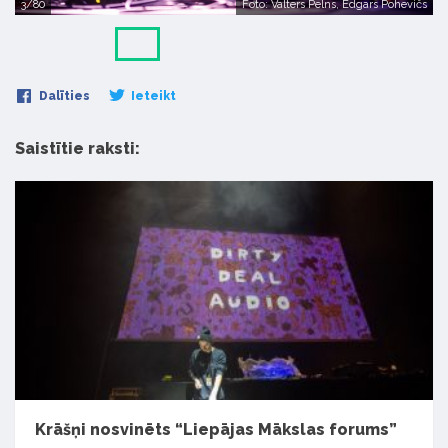
3/80
Foto: Valters Pelns, Edgars Pohevičs
Dalīties
Ieteikt
Saistītie raksti:
Krāšņi nosvinēts “Liepājas Mākslas forums”