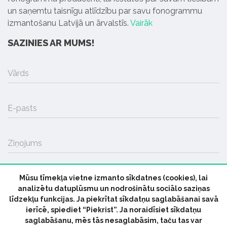
un saņemtu taisnīgu atlīdzību par savu fonogrammu
izmantošanu Latvijā un ārvalstīs.
Vairāk
SAZINIES AR MUMS!
Vārds
E-pasts
Ziņojums
Mūsu tīmekļa vietne izmanto sīkdatnes (cookies), lai
SŪTĪT
analizētu datuplūsmu un nodrošinātu sociālo saziņas
līdzekļu funkcijas. Ja piekrītat sīkdatņu saglabāšanai savā
ierīcē, spiediet “Piekrist”. Ja noraidīsiet sīkdatņu
saglabāšanu, mēs tās nesaglabāsim, taču tas var