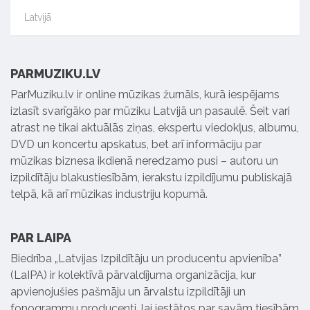
Latvijā
PARMUZIKU.LV
ParMuziku.lv ir online mūzikas žurnāls, kurā iespējams
izlasīt svarīgāko par mūziku Latvijā un pasaulē. Šeit vari
atrast ne tikai aktuālās ziņas, ekspertu viedokļus, albumu,
DVD un koncertu apskatus, bet arī informāciju par
mūzikas biznesa ikdienā neredzamo pusi – autoru un
izpildītāju blakustiesībām, ierakstu izpildījumu publiskajā
telpā, kā arī mūzikas industriju kopumā.
PAR LAIPA
Biedrība „Latvijas Izpildītāju un producentu apvienība”
(LaIPA) ir kolektīvā pārvaldījuma organizācija, kur
apvienojušies pašmāju un ārvalstu izpildītāji un
fonogrammu producenti, lai iestātos par savām tiesībām