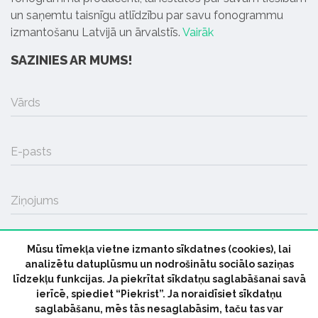
un saņemtu taisnīgu atlīdzību par savu fonogrammu
izmantošanu Latvijā un ārvalstīs.
Vairāk
SAZINIES AR MUMS!
Vārds
E-pasts
Ziņojums
Mūsu tīmekļa vietne izmanto sīkdatnes (cookies), lai
SŪTĪT
analizētu datuplūsmu un nodrošinātu sociālo saziņas
līdzekļu funkcijas. Ja piekrītat sīkdatņu saglabāšanai savā
ierīcē, spiediet “Piekrist”. Ja noraidīsiet sīkdatņu
saglabāšanu, mēs tās nesaglabāsim, taču tas var