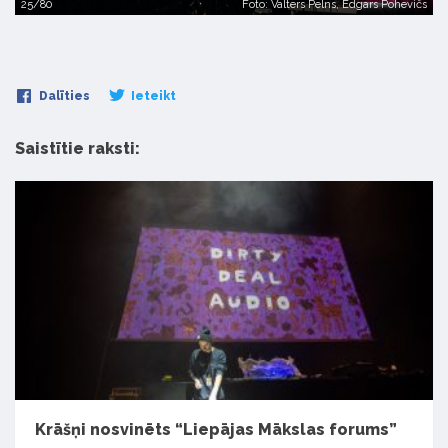
25/80
Foto: Valters Pelns, Edgars Pohevičs
Dalīties
Ieteikt
Saistītie raksti:
Krāšņi nosvinēts “Liepājas Mākslas forums”