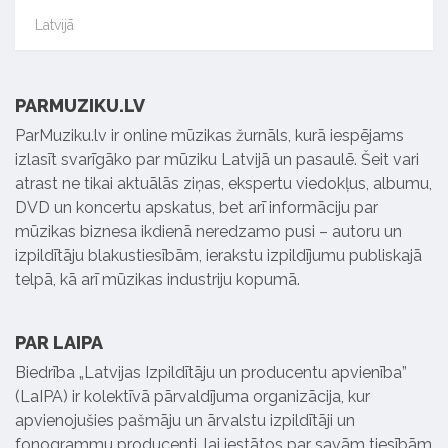
Latvijā
PARMUZIKU.LV
ParMuziku.lv ir online mūzikas žurnāls, kurā iespējams
izlasīt svarīgāko par mūziku Latvijā un pasaulē. Šeit vari
atrast ne tikai aktuālās ziņas, ekspertu viedokļus, albumu,
DVD un koncertu apskatus, bet arī informāciju par
mūzikas biznesa ikdienā neredzamo pusi – autoru un
izpildītāju blakustiesībām, ierakstu izpildījumu publiskajā
telpā, kā arī mūzikas industriju kopumā.
PAR LAIPA
Biedrība „Latvijas Izpildītāju un producentu apvienība”
(LaIPA) ir kolektīvā pārvaldījuma organizācija, kur
apvienojušies pašmāju un ārvalstu izpildītāji un
fonogrammu producenti, lai iestātos par savām tiesībām