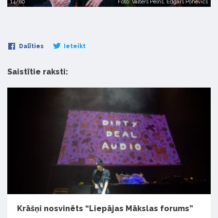
14/80
Foto: Valters Pelns, Edgars Pohevičs
Dalīties
Ieteikt
Saistītie raksti:
Krāšņi nosvinēts “Liepājas Mākslas forums”