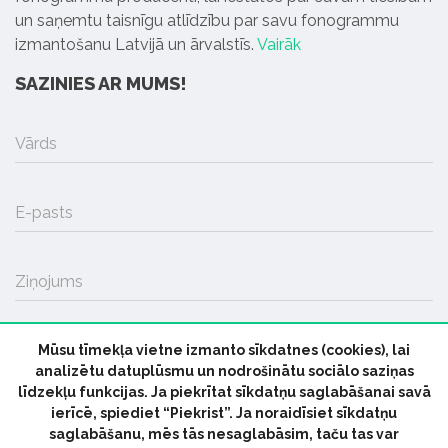
un saņemtu taisnīgu atlīdzību par savu fonogrammu
izmantošanu Latvijā un ārvalstīs.
Vairāk
SAZINIES AR MUMS!
Vārds
E-pasts
Ziņojums
Mūsu tīmekļa vietne izmanto sīkdatnes (cookies), lai
SŪTĪT
analizētu datuplūsmu un nodrošinātu sociālo saziņas
līdzekļu funkcijas. Ja piekrītat sīkdatņu saglabāšanai savā
ierīcē, spiediet “Piekrist”. Ja noraidīsiet sīkdatņu
saglabāšanu, mēs tās nesaglabāsim, taču tas var