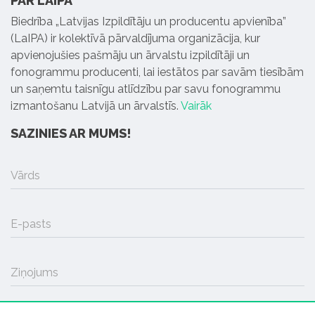
PAR LAIPA
Biedrība „Latvijas Izpildītāju un producentu apvienība”
(LaIPA) ir kolektīvā pārvaldījuma organizācija, kur
apvienojušies pašmāju un ārvalstu izpildītāji un
fonogrammu producenti, lai iestātos par savām tiesībām
un saņemtu taisnīgu atlīdzību par savu fonogrammu
izmantošanu Latvijā un ārvalstīs.
Vairāk
SAZINIES AR MUMS!
Vārds
E-pasts
Ziņojums