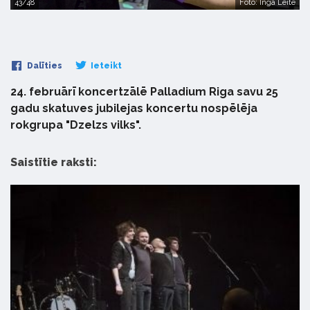
43/48
Foto: Inga Leite
Dalīties
Ieteikt
24. februārī koncertzālē Palladium Riga savu 25
gadu skatuves jubilejas koncertu nospēlēja
rokgrupa "Dzelzs vilks".
Saistītie raksti: