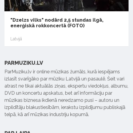
"Dzelzs vilks" nodārd 2,5 stundas ilgā,
enerģiskā rokkoncertā (FOTO)
Latvijā
PARMUZIKU.LV
ParMuziku.lv ir online mūzikas žurnāls, kurā iespējams
izlasīt svarīgāko par mūziku Latvijā un pasaulē. Šeit vari
atrast ne tikai aktuālās ziņas, ekspertu viedokļus, albumu,
DVD un koncertu apskatus, bet arī informāciju par
mūzikas biznesa ikdienā neredzamo pusi – autoru un
izpildītāju blakustiesībām, ierakstu izpildījumu publiskajā
telpā, kā arī mūzikas industriju kopumā.