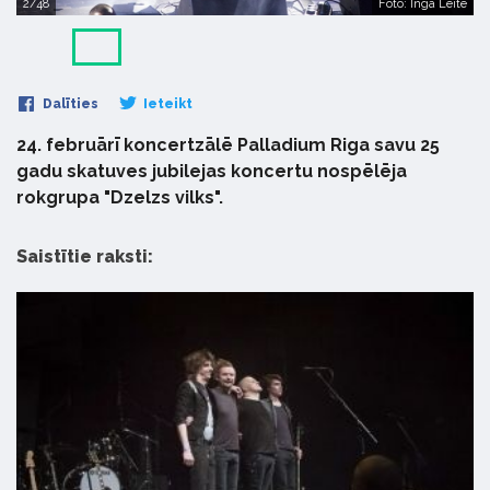
2/48
Foto: Inga Leite
Dalīties
Ieteikt
24. februārī koncertzālē Palladium Riga savu 25
gadu skatuves jubilejas koncertu nospēlēja
rokgrupa "Dzelzs vilks".
Saistītie raksti: