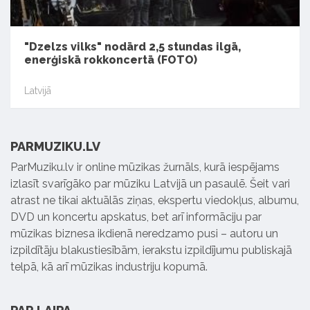
"Dzelzs vilks" nodārd 2,5 stundas ilgā,
enerģiskā rokkoncertā (FOTO)
Latvijā
PARMUZIKU.LV
ParMuziku.lv ir online mūzikas žurnāls, kurā iespējams
izlasīt svarīgāko par mūziku Latvijā un pasaulē. Šeit vari
atrast ne tikai aktuālās ziņas, ekspertu viedokļus, albumu,
DVD un koncertu apskatus, bet arī informāciju par
mūzikas biznesa ikdienā neredzamo pusi – autoru un
izpildītāju blakustiesībām, ierakstu izpildījumu publiskajā
telpā, kā arī mūzikas industriju kopumā.