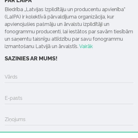
PAR LAIPA
Biedrība „Latvijas Izpildītāju un producentu apvienība”
(LaIPA) ir kolektīvā pārvaldījuma organizācija, kur
apvienojušies pašmāju un ārvalstu izpildītāji un
fonogrammu producenti, lai iestātos par savām tiesībām
un saņemtu taisnīgu atlīdzību par savu fonogrammu
izmantošanu Latvijā un ārvalstīs.
Vairāk
SAZINIES AR MUMS!
Vārds
E-pasts
Ziņojums